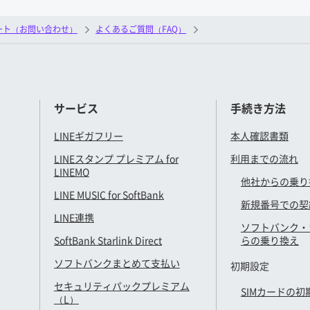
ート（お問い合わせ）
よくあるご質問（FAQ）
サービス
手続き方法
LINEギガフリー
本人確認書類
LINEスタンプ プレミアム for
利用までの流れ
LINEMO
他社からの乗り
LINE MUSIC for SoftBank
新規番号での契
LINE連携
ソフトバンク・
SoftBank Starlink Direct
らの乗り換え
ソフトバンクまとめて支払い
初期設定
セキュリティパックプレミアム
SIMカードの初
（L）