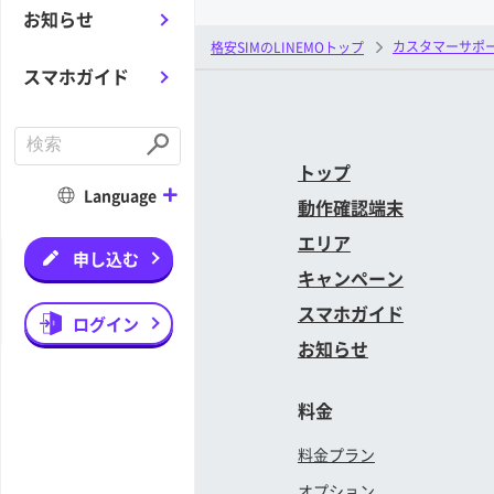
お知らせ
カスタマーサポ
格安SIMのLINEMOトップ
スマホガイド
C
o
S
トップ
n
u
d
b
Language
u
動作確認端末
m
c
i
t
t
エリア
a
申し込む
s
キャンペーン
e
a
スマホガイド
r
ログイン
c
お知らせ
h
料金
料金プラン
オプション