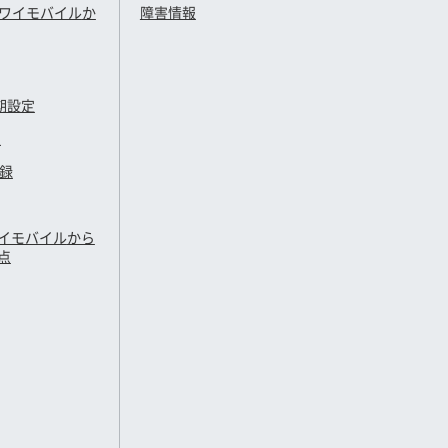
ワイモバイル
か
障害情報
期設定
定
登録
イモバイル
から
点