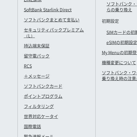
ソフトバンク・
SoftBank Starlink Direct
らの乗り換え
ソフトバンクまとめて支払い
初期設定
セキュリティパックプレミアム
SIMカードの初
（L）
eSIMの初期設
持込端末保証
My Menuの初期
留守電パック
機種変更について
RCS
ソフトバンク・ワ
＋メッセージ
乗り換え時の注意
ソフトバンクカード
ポイントプログラム
フィルタリング
世界対応ケータイ
国際電話
緊急速報メール