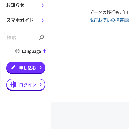
お知らせ
データの移行もご自
スマホガイド
現在お使いの携帯電
C
o
S
n
u
d
b
Language
u
m
c
i
t
t
a
申し込む
s
e
a
r
ログイン
c
h