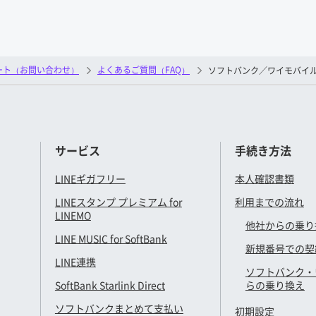
ート（お問い合わせ）
よくあるご質問（FAQ）
ソフトバンク／ワイモバイ
サービス
手続き方法
LINEギガフリー
本人確認書類
LINEスタンプ プレミアム for
利用までの流れ
LINEMO
他社からの乗り
LINE MUSIC for SoftBank
新規番号での契
LINE連携
ソフトバンク・
SoftBank Starlink Direct
らの乗り換え
ソフトバンクまとめて支払い
初期設定