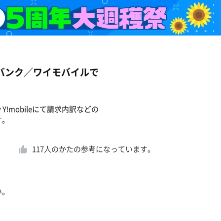
バンク／ワイモバイルで
Y!mobileにて請求内訳などの
す。
117
人のかたの参考になっています。
い。