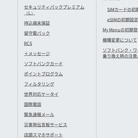
セキュリティパックプレミアム
SIMカードの初
（L）
eSIMの初期設
持込端末保証
My Menuの初期
留守電パック
機種変更について
RCS
ソフトバンク・ワ
＋メッセージ
乗り換え時の注意
ソフトバンクカード
ポイントプログラム
フィルタリング
世界対応ケータイ
国際電話
緊急速報メール
災害用伝言板サービス
店頭スマホサポート