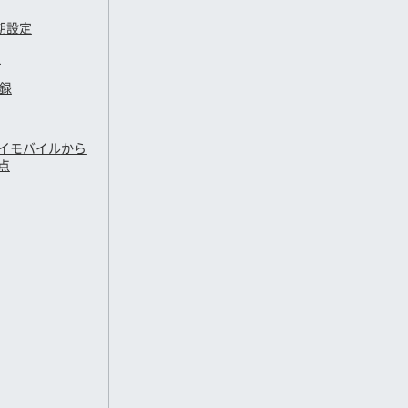
期設定
定
登録
イモバイル
から
点