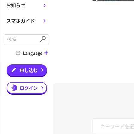
お知らせ
スマホガイド
C
o
S
n
u
d
b
Language
u
m
c
i
t
t
a
申し込む
s
e
a
r
ログイン
c
h