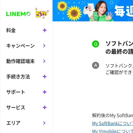
料金
ソフトバ
キャンペーン
の最終の
動作確認端末
ソフトバンク／
ご確認ができます
手続き方法
サポート
サービス
解約後のMy Soft
エリア
My SoftBankに
My Y!mobileに