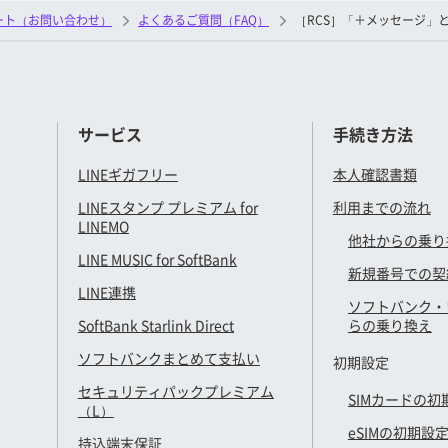
ート（お問い合わせ）
よくあるご質問（FAQ）
［RCS］「＋メッセージ」と
サービス
手続き方法
LINEギガフリー
本人確認書類
LINEスタンプ プレミアム for
利用までの流れ
LINEMO
他社からの乗り
LINE MUSIC for SoftBank
新規番号での契
LINE連携
ソフトバンク・
SoftBank Starlink Direct
らの乗り換え
ソフトバンクまとめて支払い
初期設定
セキュリティパックプレミアム
SIMカードの初
（L）
eSIMの初期設
持込端末保証