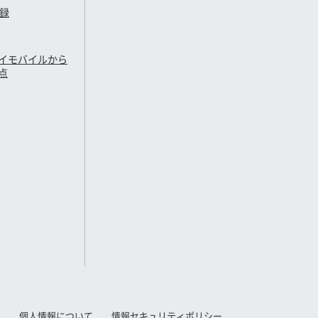
登録
イモバイル
から
点
て
個人情報について
情報セキュリティポリシー