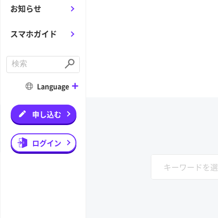
お知らせ
スマホガイド
C
o
S
n
u
d
b
Language
u
m
c
i
t
t
a
申し込む
s
e
a
r
ログイン
c
h