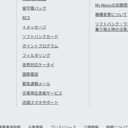
My Menuの初期
留守電パック
機種変更について
RCS
ソフトバンク・ワ
＋メッセージ
乗り換え時の注意
ソフトバンクカード
ポイントプログラム
フィルタリング
世界対応ケータイ
国際電話
緊急速報メール
災害用伝言板サービス
店頭スマホサポート
重要事項説明
企業情報
プレスリリース
公開情報
商標につい