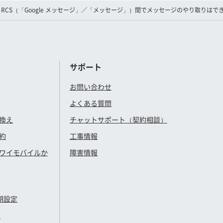
RCS（「Google メッセージ」／「メッセージ」）間でメッセージのやり取りはで
サポート
お問い合わせ
よくある質問
換え
チャットサポート（契約相談）
約
工事情報
ワイモバイル
か
障害情報
期設定
定