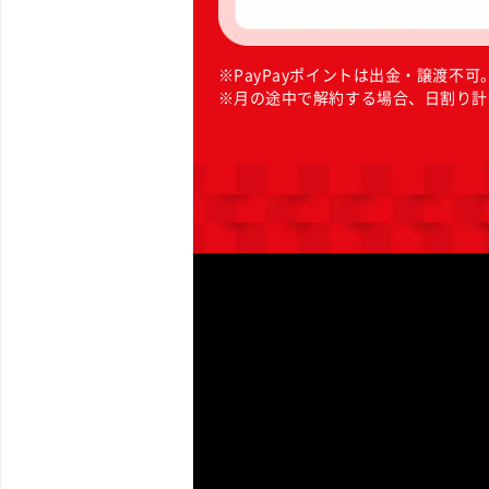
※
PayPayポイントは出金・譲渡不可。
※
月の途中で解約する場合、日割り計