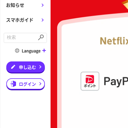
お知らせ
スマホガイド
C
o
S
n
u
d
b
Language
u
m
c
i
t
t
a
申し込む
s
e
a
r
ログイン
c
h