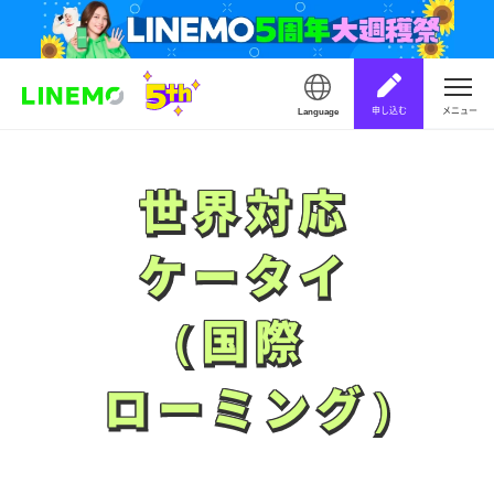
申し込む
メニュー
Language
世界対応
世界対応
ケータイ
ケータイ
（国際
（国際
ローミング）
ローミング）