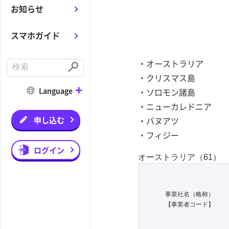
お知らせ
スマホガイド
・オーストラリア
C
o
S
・クリスマス島
n
u
d
b
Language
・ソロモン諸島
u
m
c
i
・ニューカレドニア
t
t
a
申し込む
・バヌアツ
s
e
・フィジー
a
r
ログイン
c
h