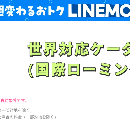
世界対応
ケー
世界対応
ケー
（国際
ローミン
（国際
ローミン
課税対象外です。
で（一部対地を除く）
えた場合の料金（一部対地を除く）