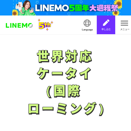
申し込む
メニュー
Language
世界対応
世界対応
ケータイ
ケータイ
（国際
（国際
ローミング）
ローミング）