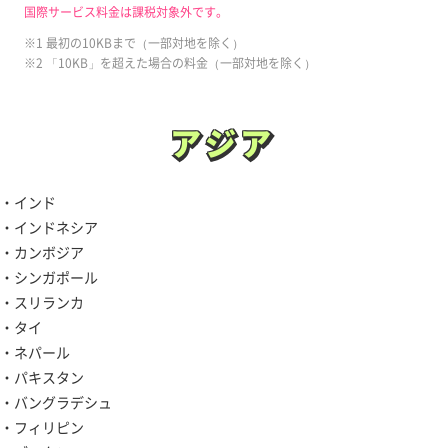
国際サービス料金は課税対象外です。
※1 最初の10KBまで（一部対地を除く）
※2 「10KB」を超えた場合の料金（一部対地を除く）
アジア
アジア
・インド
・インドネシア
・カンボジア
・シンガポール
・スリランカ
・タイ
・ネパール
・パキスタン
・バングラデシュ
・フィリピン