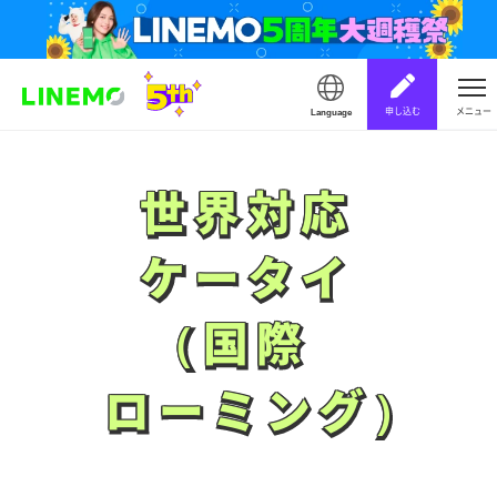
申し込む
メニュー
Language
世界対応
世界対応
ケータイ
ケータイ
（国際
（国際
ローミング）
ローミング）