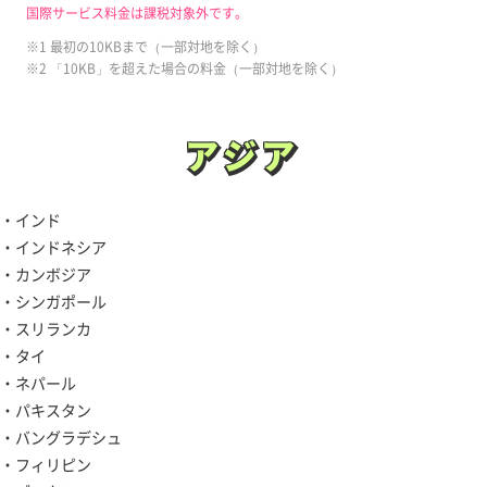
国際サービス料金は課税対象外です。
※1 最初の10KBまで（一部対地を除く）
※2 「10KB」を超えた場合の料金（一部対地を除く）
アジア
アジア
・インド
・インドネシア
・カンボジア
・シンガポール
・スリランカ
・タイ
・ネパール
・パキスタン
・バングラデシュ
・フィリピン