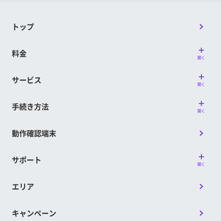
いつでもどこでもたっぷり使
いたいあなたには
「LINEMO
トップ
ベストプランV（～30GB）」
がおすすめ！
料金
開く
サービス
開く
【内訳】
手続き方法
・LINEMOベストプランV
2,700円
開く
・消費税
270円
動作確認端末
※
プラン内容は⼀般的な利⽤状況を参考に算出されています。
※
表⽰料⾦は基本料⾦です。ご利⽤状況によっては別途料⾦が発⽣する
場合があります。
※
利⽤⽅法や⾳質‧画質によりデータ消費量が異なる場合があります。
サポート
※
5分超過の国内通話料は従量制 時間帯により速度制御の場合あり オン
開く
ライン専用
エリア
キャンペーン