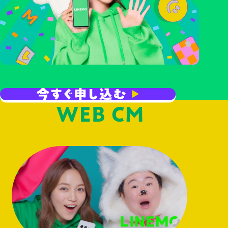
W-Fi環境メインで利用するな
ら
「LINEMOベストプラン
（～3GB）」で賢く節約！
【内訳】
・LINEMOベストプラン
900円
（3GB以下）
・消費税
90円
※
プラン内容は⼀般的な利⽤状況を参考に算出されています。
※
表⽰料⾦は基本料⾦です。ご利⽤状況によっては別途料⾦が発⽣する
場合があります。
※
利⽤⽅法や⾳質‧画質によりデータ消費量が異なる場合があります。
※
通話料別 時間帯により速度制御の場合あり オンライン専用