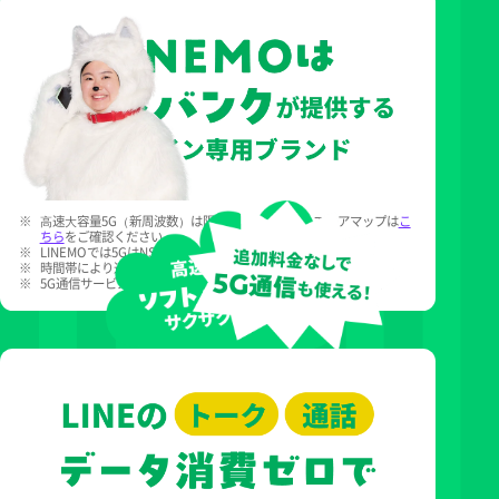
※
⾼速⼤容量5G（新周波数）は限定エリアで提供。エリアマップは
こ
ちら
をご確認ください。
※
LINEMOでは5GはNSA⽅式のみご利⽤いただけます。
※
時間帯により速度制御の場合あり。
※
5G通信サービスを利⽤するためには、5G対応端末が必要です。