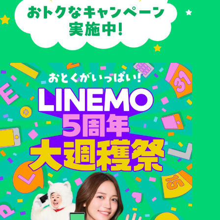
データ消費が少ないあなたは
「LINEMOベストプラン（～
LINEやメール、
家にいるときは
ネット検索くらい
Wi-Fiを使う
3GB）」がおすすめ！
使わない/家にWi-Fiがない
SNSをよく使う
ゲームやアプリ、
動画をよく見る
【内訳】
・LINEMOベストプラン
900円
（3GB以下）
・消費税
90円
※
プラン内容は⼀般的な利⽤状況を参考に算出されています。
※
表⽰料⾦は基本料⾦です。ご利⽤状況によっては別途料⾦が発⽣する
場合があります。
※
利⽤⽅法や⾳質‧画質によりデータ消費量が異なる場合があります。
※
通話料別 時間帯により速度制御の場合あり オンライン専用