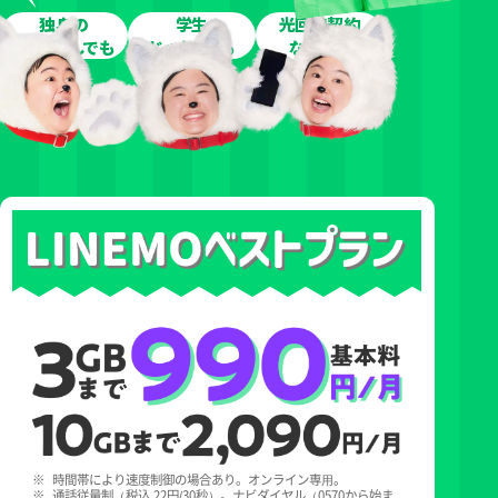
独身の
学生
光回線契約
1人暮らしでも
じゃなくても
なしでも
※
時間帯により速度制御の場合あり。オンライン専⽤。
※
通話従量制（税込 22円/30秒）。ナビダイヤル（0570から始ま