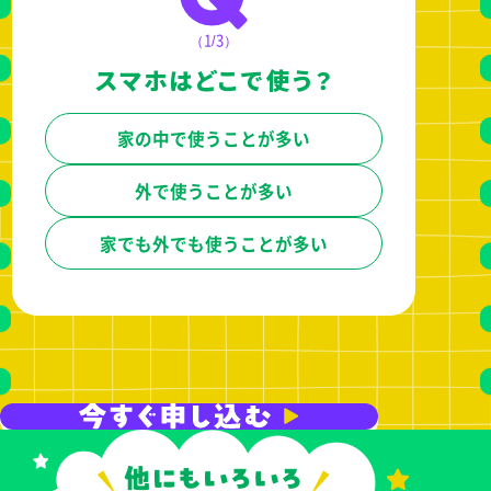
（1/3）
スマホはどこで使う？
家の中で
使うことが多い
外で使うことが多い
家でも外でも
使うことが多い
（2/3）
（3/3）
スマホで何をしている？
家でWi-Fiを使ってる？