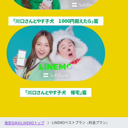
外でも快適に利用したいあな
たには、
「LINEMOベストプ
ラン（～10GB）」がおすす
「川口さんとやす子犬 1000円超えたら」篇
め！
【内訳】
・LINEMOベストプラン
1,900円
（3GB超〜10GB）
・消費税
190円
※
プラン内容は⼀般的な利⽤状況を参考に算出されています。
※
表⽰料⾦は基本料⾦です。ご利⽤状況によっては別途料⾦が発⽣する
場合があります。
「川口さんとやす子犬 帰宅」篇
※
利⽤⽅法や⾳質‧画質によりデータ消費量が異なる場合があります。
※
通話料別 時間帯により速度制御の場合あり オンライン専用
LINEMOベストプラン（料金プラン）
格安SIMのLINEMOトップ