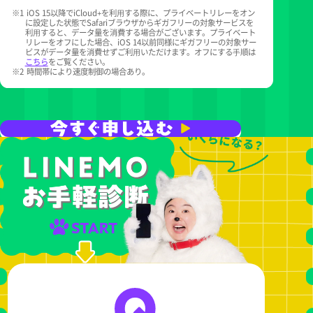
※1
iOS 15以降でiCloud+を利⽤する際に、プライベートリレーをオン
に設定した状態でSafariブラウザからギガフリーの対象サービスを
利⽤すると、データ量を消費する場合がございます。プライベート
リレーをオフにした場合、iOS 14以前同様にギガフリーの対象サー
ビスがデータ量を消費せずご利⽤いただけます。オフにする⼿順は
こちら
をご覧ください。
※2
時間帯により速度制御の場合あり。