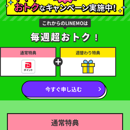
これからのLINEMOは
毎週超おトク !
毎週超おトク !
通常特典
週替わり特典
今すぐ申し込む
通常特典