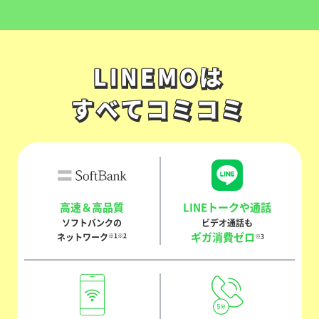
LINEMOは
LINEMOは
すべてコミコミ
すべてコミコミ
高速＆高品質
LINEトークや通話
ソフトバンクの
ビデオ通話も
ギガ消費ゼロ
ネットワーク
※1※2
※3