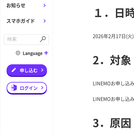
お知らせ
１．日
スマホガイド
2026年2月17日(
C
o
S
n
u
d
b
Language
2．対象
u
m
c
i
t
t
a
申し込む
s
e
a
LINEMOお申し込
r
ログイン
c
h
LINEMOお申し
3．原因