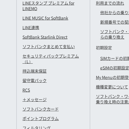
LINEスタンプ プレミアム for
利用までの流れ
LINEMO
他社からの乗り
LINE MUSIC for SoftBank
新規番号での契
LINE連携
ソフトバンク・
SoftBank Starlink Direct
らの乗り換え
ソフトバンクまとめて支払い
初期設定
セキュリティパックプレミアム
SIMカードの初
（L）
eSIMの初期設
持込端末保証
My Menuの初期
留守電パック
機種変更について
RCS
ソフトバンク・ワ
＋メッセージ
乗り換え時の注意
ソフトバンクカード
ポイントプログラム
フィルタリング