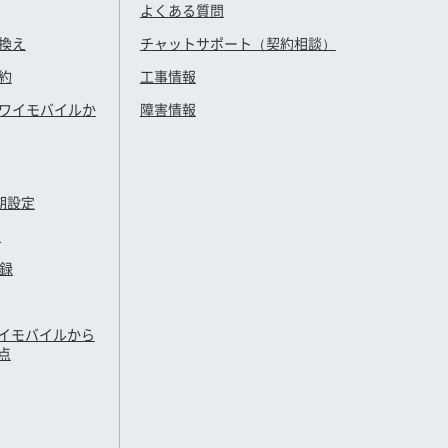
よくある質問
換え
チャットサポート（契約相談）
約
工事情報
ワイモバイル
か
障害情報
期設定
定
登録
イモバイル
から
点