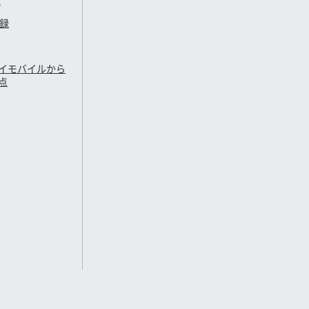
定
登録
イモバイル
から
点