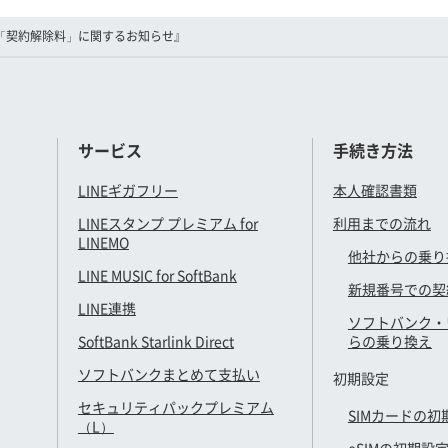
「契約解除料」に関するお知らせ』
サービス
手続き方法
LINEギガフリー
本人確認書類
LINEスタンプ プレミアム for
利用までの流れ
LINEMO
他社からの乗り
LINE MUSIC for SoftBank
新規番号での契
LINE連携
ソフトバンク・
SoftBank Starlink Direct
らの乗り換え
ソフトバンクまとめて支払い
初期設定
セキュリティパックプレミアム
SIMカードの初
（L）