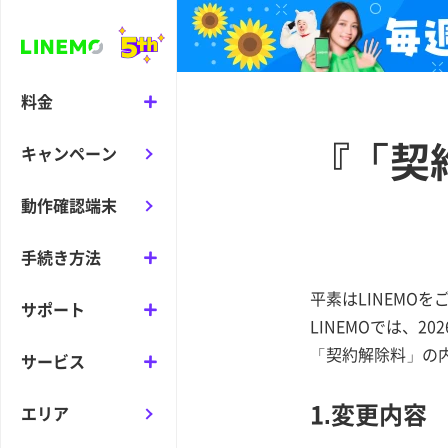
料金
『「契
キャンペーン
動作確認端末
手続き方法
平素はLINEMO
サポート
LINEMOでは、
「契約解除料」の
サービス
1.変更内容
エリア