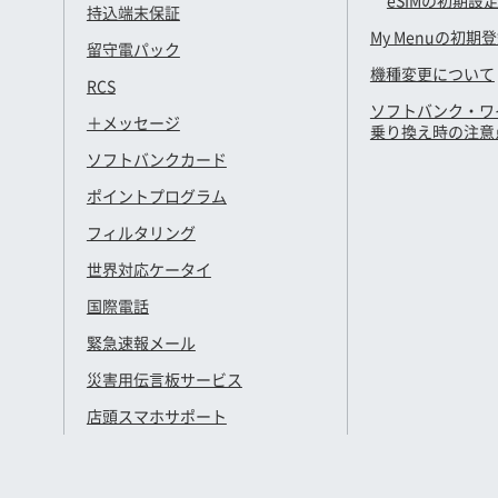
eSIMの初期設
持込端末保証
My Menuの初期
留守電パック
機種変更について
RCS
ソフトバンク・ワ
＋メッセージ
乗り換え時の注意
ソフトバンクカード
ポイントプログラム
フィルタリング
世界対応ケータイ
国際電話
緊急速報メール
災害用伝言板サービス
店頭スマホサポート