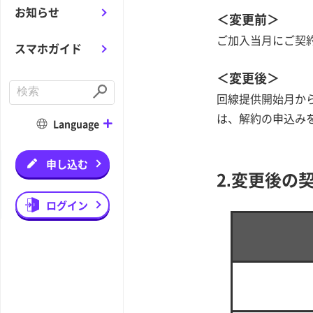
お知らせ
＜変更前＞
ご加入当月にご契
スマホガイド
＜変更後＞
C
回線提供開始月か
o
S
n
u
は、解約の申込み
d
b
Language
u
m
c
i
t
t
a
申し込む
s
2.変更後の
e
a
r
ログイン
c
h