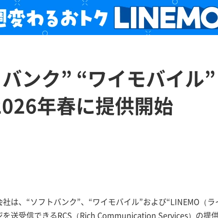
バンク” “ワイモバイル” “
2026年春に提供開始
社は、“ソフトバンク”、“ワイモバイル”および“LINEMO（
受信できるRCS（Rich Communication Services