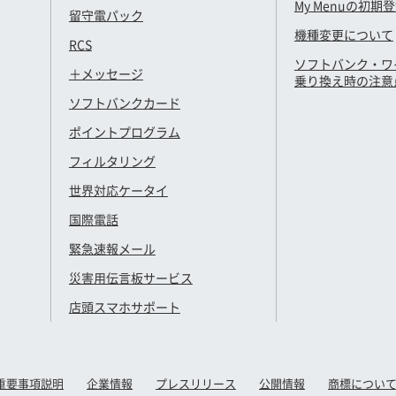
My Menuの初期
留守電パック
機種変更について
RCS
ソフトバンク・ワ
＋メッセージ
乗り換え時の注意
ソフトバンクカード
ポイントプログラム
フィルタリング
世界対応ケータイ
国際電話
緊急速報メール
災害用伝言板サービス
店頭スマホサポート
重要事項説明
企業情報
プレスリリース
公開情報
商標につい