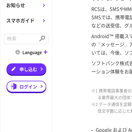
お知らせ
RCSは、SMSや
SMSでは、携帯
スマホガイド
などの送受信、グ
Android™ 搭
C
o
S
の「メッセージ」
n
u
d
b
いては、今後、ソ
Language
u
m
c
i
ソフトバンク株式
t
t
a
申し込む
ーション体験をお
s
e
a
r
ログイン
c
※1 携帯電話事業者の
h
る業界最大の団体
※2 データ通信を定
信文字数に応じた
Google および 