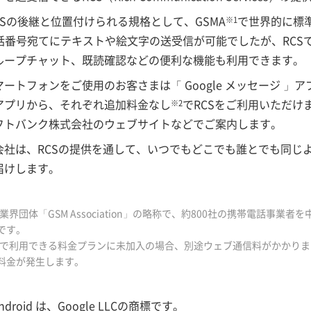
MMSの後継と位置付けられる規格として、GSMA
で世界的に標
※1
電話番号宛てにテキストや絵文字の送受信が可能でしたが、RCS
ループチャット、既読確認などの便利な機能も利用できます。
載スマートフォンをご使用のお客さまは「 Google メッセージ 」ア
アプリから、それぞれ追加料金なし
でRCSをご利用いただけ
※2
フトバンク株式会社のウェブサイトなどでご案内します。
会社は、RCSの提供を通して、いつでもどこでも誰とでも同じ
届けします。
業界団体「GSM Association」の略称で、約800社の携帯電話事業者
です。
額で利用できる料金プランに未加入の場合、別途ウェブ通信料がかかりま
料金が発生します。
Android は、Google LLCの商標です。