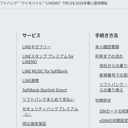
ソフトバンク” “ワイモバイル” “LINEMO” でRCSを2026年春に提供開始
サービス
手続き方法
LINEギガフリー
本人確認書類
LINEスタンプ プレミアム for
利用までの流れ
LINEMO
他社からの乗り
LINE MUSIC for SoftBank
新規番号での契
LINE連携
ソフトバンク・
SoftBank Starlink Direct
らの乗り換え
ソフトバンクまとめて支払い
初期設定
セキュリティパックプレミアム
SIMカードの初
（L）
eSIMの初期設
持込端末保証