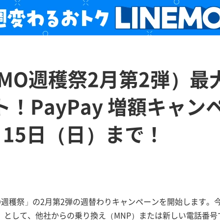
EMO週穫祭2月第2弾）最大
ト！PayPay 増額キャ
月15日（日）まで！
MO週穫祭」の2月第2弾の週替わりキャンペーンを開始します。今週
）」として、他社からの乗り換え（MNP）または新しい電話番