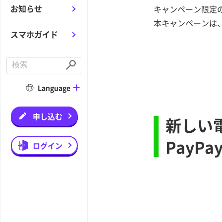
お知らせ
キャンペーン限定の
本キャンペーンは、
スマホガイド
C
o
S
n
u
d
b
Language
u
m
c
i
t
t
a
申し込む
新しい
s
e
a
PayP
r
ログイン
c
h