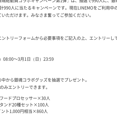
祭 銀魂総動員コラボキャンペーン第1弾」は、抽選で990人に、銀
当が計990人に当たるキャンペーンです。現在LINEMOをご利
ていただけます。みなさま奮ってご参加ください。
エントリーフォームから必要事項をご記入の上、エントリーし
08:00～3月1日（日）23:59
の中から銀魂コラボグッズを抽選でプレゼント。
つのみエントリーできます。
フードプロセッサー×30人
タンド20種セット×100人
イント1,000円相当×860人