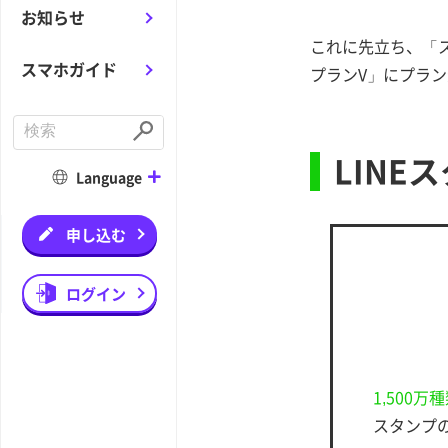
お知らせ
これに先立ち、「ス
スマホガイド
プランV」にプラン
C
o
S
n
u
LINE
d
b
Language
u
m
c
i
t
t
a
申し込む
s
e
a
r
ログイン
c
h
1,500
スタンプの