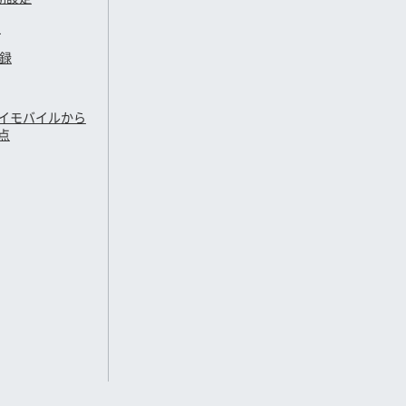
定
登録
イモバイル
から
点