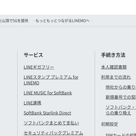
士山頂で5Gを提供 ‐もっともっとつながるLINEMOへ‐
サービス
手続き方法
LINEギガフリー
本人確認書類
LINEスタンプ プレミアム for
利用までの流れ
LINEMO
他社からの乗り
LINE MUSIC for SoftBank
新規番号での契
LINE連携
ソフトバンク・
SoftBank Starlink Direct
らの乗り換え
ソフトバンクまとめて支払い
初期設定
セキュリティパックプレミアム
SIMカードの初