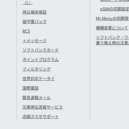
（L）
eSIMの初期設
持込端末保証
My Menuの初期
留守電パック
機種変更について
RCS
ソフトバンク・ワ
＋メッセージ
乗り換え時の注意
ソフトバンクカード
ポイントプログラム
フィルタリング
世界対応ケータイ
国際電話
緊急速報メール
災害用伝言板サービス
店頭スマホサポート