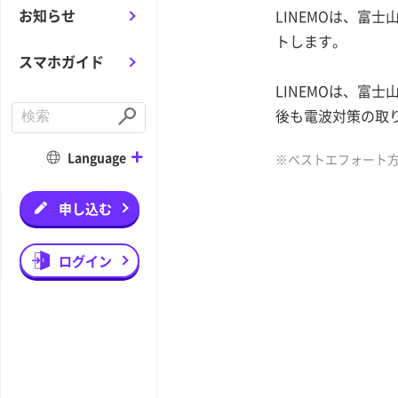
お知らせ
LINEMOは、富
トします。
スマホガイド
LINEMOは、富
C
後も電波対策の取
o
S
n
u
d
b
Language
※ベストエフォート
u
m
c
i
t
t
a
申し込む
s
e
a
r
ログイン
c
h