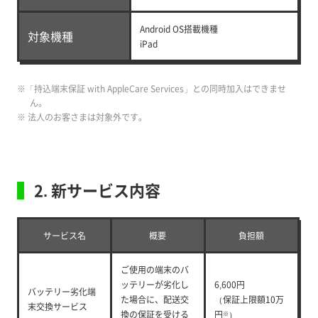
Android OS搭載機種
対象機種
iPad
※「持込端末保証 with AppleCare Services」との同時加入はできませ
ん。
※ 法人のお客さまは対象外です。
2. 新サービス内容
サービス名
概要
負担額
ご使用の端末のバ
ッテリーが劣化し
6,600円
バッテリー劣化端
た場合に、配送交
（保証上限額10万
末交換サービス
換の保証を受ける
円
）
※