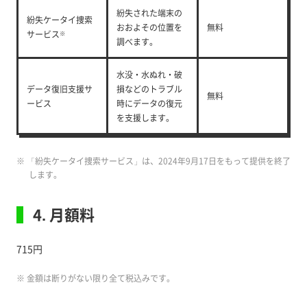
紛失された端末の
紛失ケータイ捜索
おおよその位置を
無料
サービス
※
調べます。
水没・水ぬれ・破
データ復旧支援サ
損などのトラブル
無料
ービス
時にデータの復元
を支援します。
※ 「紛失ケータイ捜索サービス」は、2024年9月17日をもって提供を終了
します。
4. 月額料
715円
※ 金額は断りがない限り全て税込みです。