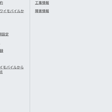
約
工事情報
ワイモバイル
か
障害情報
期設定
定
登録
イモバイル
から
点