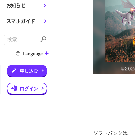
お知らせ
スマホガイド
C
o
S
n
u
d
b
Language
u
m
c
i
t
t
a
申し込む
s
e
a
r
ログイン
c
h
ソフトバンクは、『P