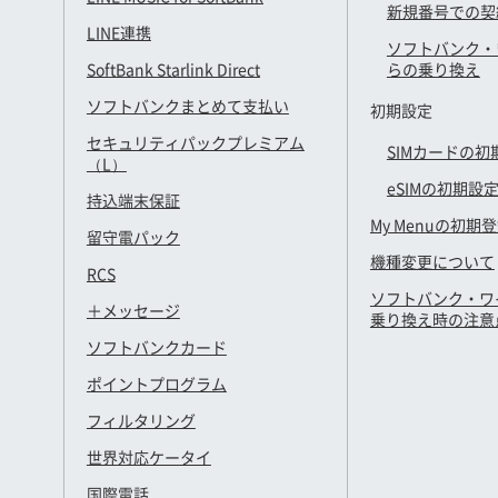
新規番号での契
LINE連携
ソフトバンク・
SoftBank Starlink Direct
らの乗り換え
ソフトバンクまとめて支払い
初期設定
セキュリティパックプレミアム
SIMカードの初
（L）
eSIMの初期設
持込端末保証
My Menuの初期
留守電パック
機種変更について
RCS
ソフトバンク・ワ
＋メッセージ
乗り換え時の注意
ソフトバンクカード
ポイントプログラム
フィルタリング
世界対応ケータイ
国際電話