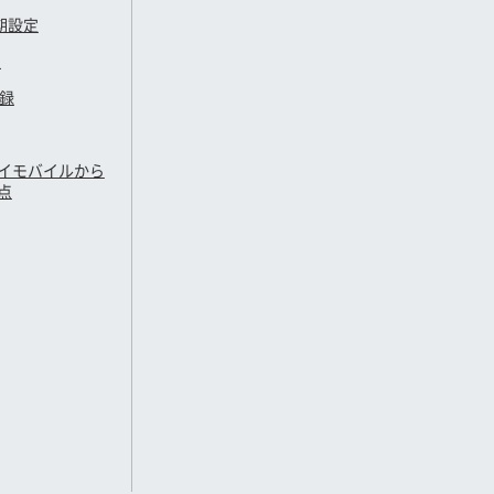
期設定
定
登録
イモバイル
から
点