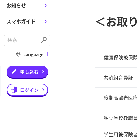
お知らせ
＜お取
スマホガイド
C
o
S
n
u
d
b
Language
健康保険被保
u
m
c
i
t
t
a
申し込む
s
共済組合員証
e
a
r
ログイン
c
後期高齢者医
h
私立学校教職
学生用被保険