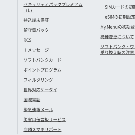
セキュリティパックプレミアム
SIMカードの初
（L）
eSIMの初期設
持込端末保証
My Menuの初期
留守電パック
機種変更について
RCS
ソフトバンク・ワ
＋メッセージ
乗り換え時の注意
ソフトバンクカード
ポイントプログラム
フィルタリング
世界対応ケータイ
国際電話
緊急速報メール
災害用伝言板サービス
店頭スマホサポート