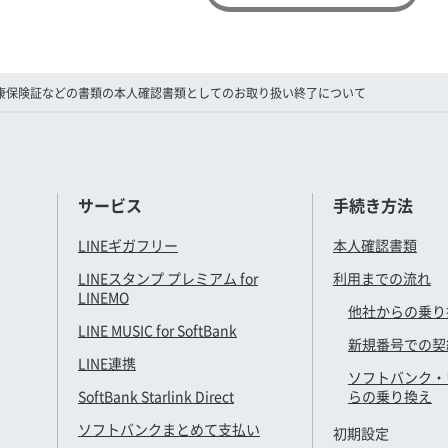
康保険証などの書類の本人確認書類としてのお取り扱い終了について
サービス
手続き方法
LINEギガフリー
本人確認書類
LINEスタンプ プレミアム for
利用までの流れ
LINEMO
他社からの乗り
LINE MUSIC for SoftBank
新規番号での契
LINE連携
ソフトバンク・
SoftBank Starlink Direct
らの乗り換え
ソフトバンクまとめて支払い
初期設定