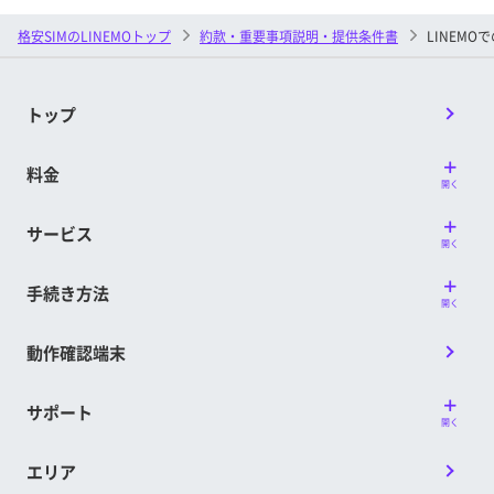
格安SIMのLINEMOトップ
約款・重要事項説明・提供条件書
LINEM
トップ
料金
開く
サービス
開く
手続き方法
開く
動作確認端末
サポート
開く
エリア