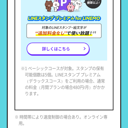
詳しくはこちら
※1 ベーシックコースが対象。スタンプの保有
可能個数は5個。LINEスタンプ プレミアム
（デラックスコース）をご利用の場合、通常
の料金（月間プランの場合480円/月）がかか
ります。
※ 時間帯により速度制御の場合あり。オンライン専
用。