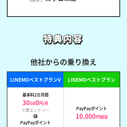
特典内容
特典内容
他社からの乗り換え
LINEMOベストプランV
LINEMOベストプラン
基本料2カ月間
30
0
GB
円/月
PayPayポイント
※要エントリー
10,000
円相当
PayPayポイント