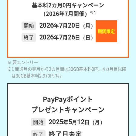
基本料2カ月0円キャンペーン
（2026年7月開催）
※1
2026
7
20
開始
年
月
日（月）
期間限定
2026
7
26
終了
年
月
日（日）
※ 要エントリー
※1 開通月の翌月から2カ月間は30GB基本料0円。4カ月目以降
は30GB基本料2,970円/月。
PayPayポイント
プレゼントキャンペーン
2025
5
12
開始
年
月
日（月）
終了日未定
終了