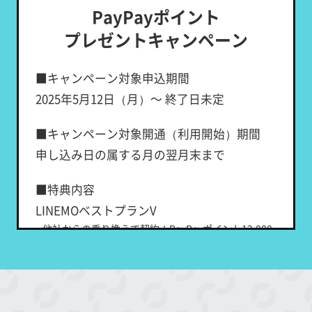
PayPayポイント
■割引対象期間
プレゼントキャンペーン
＜キャンペーン対象申込期間中にLINEMOを
新たにご契約される場合＞
■キャンペーン対象申込期間
開通日が属する月の翌月から2カ月間
2025年5月12日（月）～ 終了日未定
キ
＜既にLINEMOの「スマホプラン」「ミニプ
ャ
■キャンペーン対象開通（利用開始）期間
ラン」または「LINEMOベストプラン」をご
ン
申し込み日の属する月の翌月末まで
利用中の場合＞
ペ
対象プランの適用が開始する月から2カ月間
ー
■特典内容
ン
LINEMOベストプランV
■特典内容
実
他社からの乗り換えで契約：PayPayポイント12,000
施
月額基本料から2,700円（税込2,970円）割引
円相当
中
新しい番号で契約：PayPayポイント6,000円相当
■適用条件
LINEMOベストプラン
①～③の条件をすべて満たした方が対象で
他社からの乗り換えで契約：PayPayポイント10,000
す。