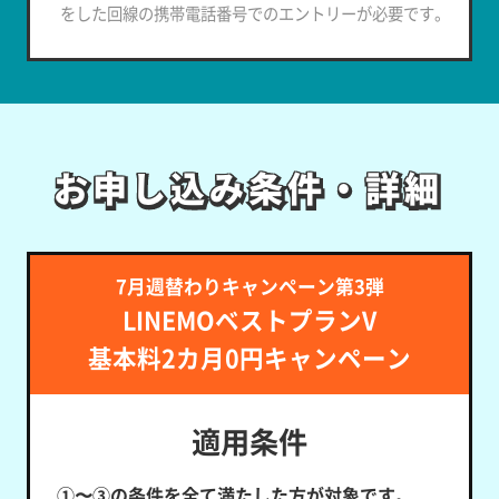
をした回線の携帯電話番号でのエントリーが必要です。
お申し込み条件・詳細
お申し込み条件・詳細
7月週替わりキャンペーン第3弾
LINEMOベストプランV
基本料2カ月0円キャンペーン
適用条件
①〜③の条件を全て満たした方が対象です。