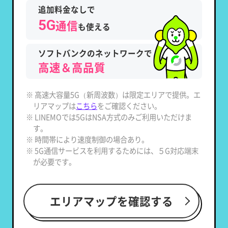
追加料金なしで
5G
通信
も使える
ソフトバンクのネットワークで
高速＆高品質
※ 高速大容量5G（新周波数）は限定エリアで提供。エ
リアマップは
こちら
をご確認ください。
※ LINEMOでは5GはNSA方式のみご利用いただけま
す。
※ 時間帯により速度制御の場合あり。
※ 5G通信サービスを利用するためには、５G対応端末
が必要です。
エリアマップを確認する