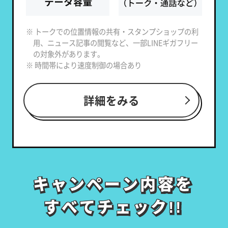
※ トークでの位置情報の共有・スタンプショップの利
用、ニュース記事の閲覧など、一部LINEギガフリー
の対象外があります。
※ 時間帯により速度制御の場合あり
詳細をみる
キャンペーン内容を
キャンペーン内容を
すべてチェック!!
すべてチェック!!