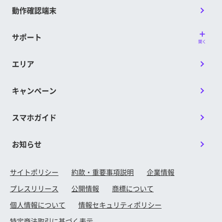
ます。
約：PayPayポイント4,000円相当
動作確認端末
■特典付与時期
LINEMOベストプランV
開通日の属する月の7カ月後の上旬に付与予定
サポート
新しい番号または他社からの乗り換えで契
開く
です。
約：PayPayポイント4,000円相当
※ 特典のメール配信は契約者ごとに配信日が異なる場合
エリア
※ 出金・譲渡不可。PayPay公式ストア/PayPayカード
があります。
公式ストアでも利用可。
※ 開通日は、回線が開通、APN設定などが完了し、初め
キャンペーン
※「LINEMOベストプラン紹介キャンペーン」 について
て通信が行われた日を指します。詳しくは提供条件書
は、被紹介者のみに対して本特典を提供します。
をご確認ください。
スマホガイド
■特典付与時期
■特典付与方法
適用条件を満たす対象キャンペーン①または
PayPayポイントコードは、My Menuに登録さ
お知らせ
対象キャンペーン②の特典付与時期に準じま
れているメールアドレスにお送りいたしま
す。
す。
サイトポリシー
約款・重要事項説明
企業情報
※ 特典付与対象判定月以降にメールアドレスを変更した
プレスリリース
公開情報
商標について
■特典付与方法
場合、変更時期によっては、変更前のメールアドレス
個人情報について
情報セキュリティポリシー
に特典が送付される場合があります。
PayPayポイントコードは、My Menuに登録さ
特定商法取引に基づく表示