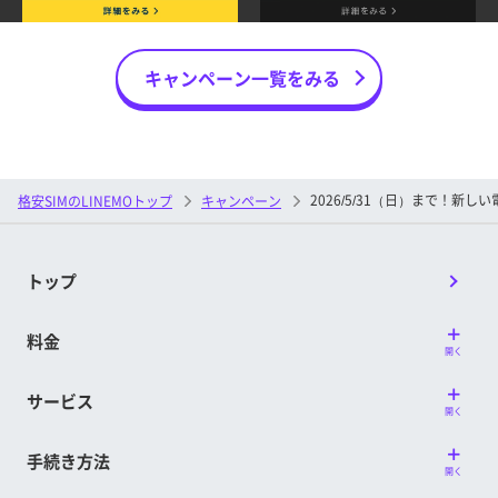
い番号で申し込むこと
③LINEMOの開通日が属する月の6カ月後（特
②申し込み日の属する月の翌月末までに
典付与対象判定月）までに、申込時プランか
キャンペーン一覧をみる
LINEMOの利用を開始（開通）すること
ら他の料金プランへプラン変更 をしていない
※ ソフトバンク・ワイモバイル・LINEモバイルからの
こと
乗り換えの場合は対象外です。
■特典内容
※ お申し込み時に「現在ご利用中の携帯電話会社」の入
力を誤って選択した場合、特典付与の対象外となる場
＜対象キャンペーン①＞
2026/5/31（日）まで！新
格安SIMのLINEMOトップ
キャンペーン
合があります。
LINEMOベストプラン
＜LINEMOベストプランV特典に関する条件＞
新しい番号または他社からの乗り換えで契
トップ
約：PayPayポイント4,000円相当
①～②に加えて、③の条件も満たした方が
LINEMOベストプランV特典の対象です。
LINEMOベストプランV
料金
③開通日が属する月の6カ月後（特典付与対象
開く
新しい番号または他社からの乗り換えで契
約：PayPayポイント8,000円相当
判定月）までに、LINEMOベストプランVから
サービス
開く
プランを変更していないこと
＜対象キャンペーン②＞
※ 特典付与対象判定月までに、一度でもプラン変更して
LINEMOベストプラン
手続き方法
いる場合は、LINEMOベストプラン特典の対象となり
開く
新しい番号または他社からの乗り換えで契