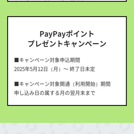
■特典付与条件
①～②の条件をすべて満たした方が対象で
す。
PayPayポイント
①キャンペーン対象申込期間中に、LINEMO
プレゼントキャンペーン
の料金プラン「LINEMOベストプラン」または
キ
「LINEMOベストプランV」に申し込むこと。
■キャンペーン対象申込期間
ャ
②以下のPayPayポイントが特典の対象となる
2025年5月12日（月）～ 終了日未定
ン
「対象キャンペーン①」のいずれかまたは
ペ
■キャンペーン対象開通（利用開始）期間
「対象キャンペーン②」のいずれかの適用条
ー
ン
申し込み日の属する月の翌月末まで
件を満たすこと。
実
※適用条件を満たすキャンペーンによって本キャンペー
施
■特典内容
ンの特典は異なります。
中
LINEMOベストプランV
＜対象キャンペーン①＞
他社からの乗り換えで契約：PayPayポイン
「PayPayポイントプレゼントキャンペーン」
ト12,000円相当