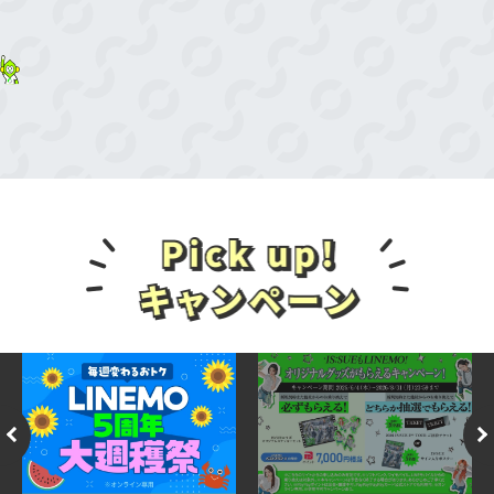
「LINEMOベストプラン紹介キャンペーン」
新しい番号で契約：PayPayポイント6,000円
相当
＜対象キャンペーン②＞
LINEMOベストプラン
「2回線まとめて申し込みでPayPayポイント
他社からの乗り換えで契約：PayPayポイン
プレゼントキャンペーン」
ト10,000円相当
「LINEMOおかえりだモンキャンペーン」
新しい番号で契約：PayPayポイント3,000円
「契約者向け！追加申込キャンペーン」
相当
※ 出金・譲渡不可。PayPay公式ストア/PayPayカード
【対象キャンペーン①に関する追加特典付与
公式ストアでも利用可。
条件】
■特典付与条件
対象キャンペーン①に関して、上記条件①、
①～②の条件をすべて満たした方が対象で
②に加えて下記条件③を満たした方に「対象
す。
キャンペーン①特典」が提供されます。
①キャンペーン対象申込期間中にLINEMOの
条件③が満たされない場合、提供される特典
「LINEMOベストプランV」「LINEMOベスト
は、「対象キャンペーン②特典」となりま
プラン」に他社からの乗り換え、または新し
す。