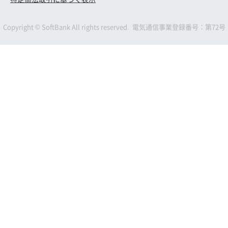
れているメールアドレスにお送りいたしま
PayPayポイントコード受け取り後、受取日を
す。
含めて30日以内にPayPayにチャージしてくだ
Copyright © SoftBank All rights reserved. 電気通信事業登録番号：第72号
※ 特典付与対象判定月以降にメールアドレスを変更した
さい。期限超過後はPayPayにチャージいただ
場合、変更時期によっては、変更前のメールアドレス
くことができなくなります。その場合、本特
に特典が送付される場合があります。
※ 特典付与対象判定月は、下記「他のサービス、キャン
典の再発行は行いません。
ペーンとの併用可否」に記載の、併用可能なPayPay
※ LINEMOの回線を利用可能な状態にする前にキャンセ
ポイントが特典の対象となるキャンペーンの特典付与
ルされた場合、本特典は付与されません。
対象判定月に準じます。
■他のサービス・キャンペーンとの併用可否
PayPayポイントコード受け取り後、受取日を
「PayPay増額キャンペーン」「新しい電話番
含めて30日以内にPayPayにチャージしてくだ
号対象！PayPay増額キャンペーン」「のりか
さい。期限超過後はPayPayにチャージいただ
え対象！PayPay増額キャンペーン」「通話オ
くことができなくなります。その場合、本特
プション割引キャンペーン2」との併用が可能
典の再発行は行いません。
です。
※ LINEMOの回線を利用可能な状態にする前にキャンセ
※ 他のサービス、キャンペーン、プログラムまたは割引
ルされた場合、本特典は付与されません。
等と併用することができない場合があります。
■他のサービス・キャンペーンとの併用可否