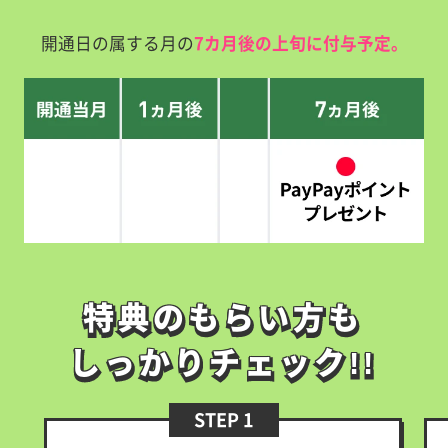
開通日の属する月の
7カ月後の上旬に付与予定。
特典のもらい方も
特典のもらい方も
しっかりチェック!!
しっかりチェック!!
STEP 1