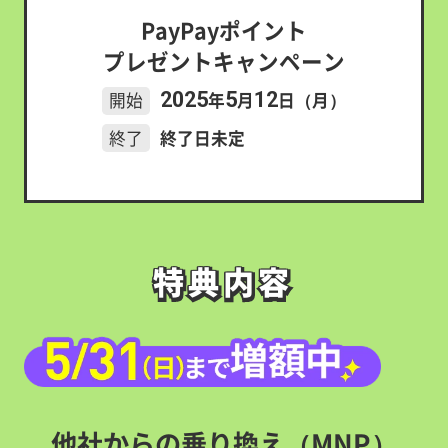
PayPayポイント
プレゼントキャンペーン
2025
5
12
開始
年
月
日（月）
終了
終了日未定
特典内容
特典内容
他社からの乗り換え（MNP）