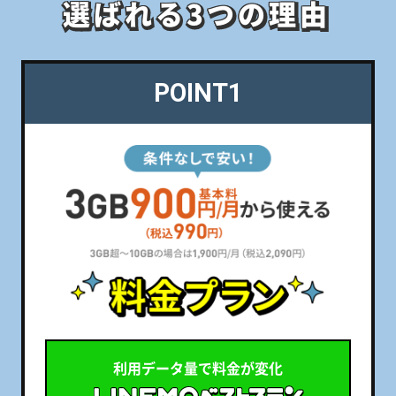
選ばれる3つの理由
選ばれる3つの理由
POINT1
利用データ量で料金が変化