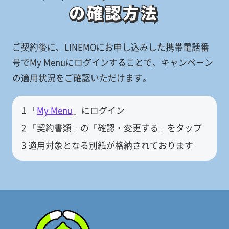
の確認方法
の確認方法
ご契約後に、LINEMOにお申し込みした携帯電話番
号でMy Menuにログインすることで、キャンペーン
の適用状況をご確認いただけます。
1 「
My Menu
」にログイン
2 「契約書類」の「確認・変更する」をタップ
3 適用対象となる別紙が格納されております