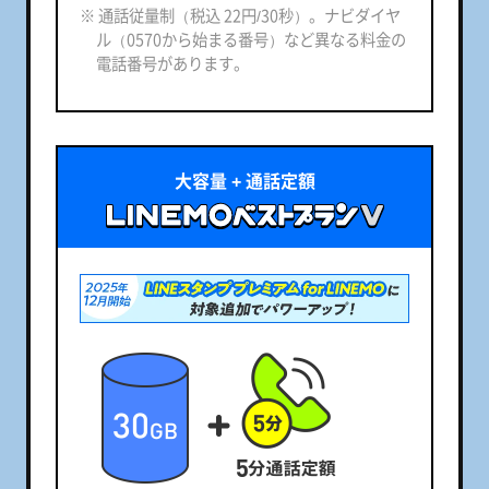
※ 通話従量制（税込 22円/30秒）。ナビダイヤ
ル（0570から始まる番号）など異なる料金の
電話番号があります。
大容量 + 通話定額