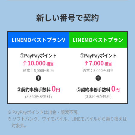
新しい番号で契約
LINEMOベストプランV
LINEMOベストプラン
①PayPayポイント
①PayPayポイント
10,000
7,000
相当
相当
通常：6,000円相当
通常：3,000円相当
0
0
②契約事務手数料
円
②契約事務手数料
円
（3,850円が無料）
（3,850円が無料）
※ PayPayポイントは出金・譲渡不可。
※ ソフトバンク、ワイモバイル、LINEモバイルから乗り換えは
対象外。