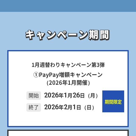
キャンペーン期間
キャンペーン期間
1月週替わりキャンペーン第3弾
①PayPay増額キャンペーン
（2026年1月開催）
2026
1
26
開始
年
月
日（月）
期間限定
2026
2
1
終了
年
月
日（日）