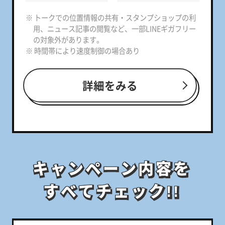
※ トークでの位置情報の共有・スタンプショップの利
用、ニュース記事の閲覧など、一部LINEギガフリー
の対象外があります。
※ 時間帯により速度制御の場合あり
詳細をみる
キャンペーン内容を
キャンペーン内容を
すべてチェック!!
すべてチェック!!