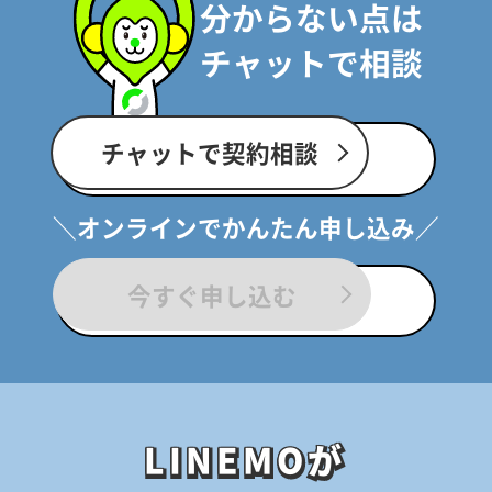
分からない点は
チャットで相談
チャットで契約相談
＼オンラインでかんたん申し込み／
今すぐ申し込む
LINEMOが
LINEMOが