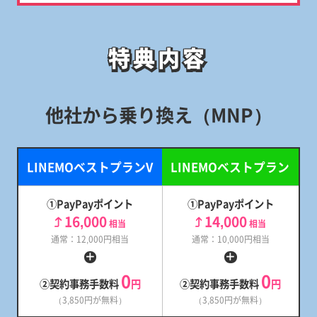
特典内容
特典内容
他社から乗り換え（MNP）
LINEMOベストプランV
LINEMOベストプラン
①PayPayポイント
①PayPayポイント
16,000
14,000
相当
相当
通常：12,000円相当
通常：10,000円相当
0
0
②契約事務手数料
円
②契約事務手数料
円
（3,850円が無料）
（3,850円が無料）