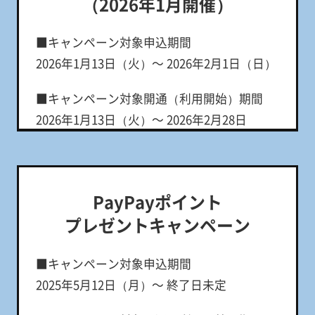
（2026年1月開催）
※ 出金・譲渡不可。PayPay公式ストア/PayPayカード
公式ストアでも利用可。
■キャンペーン対象申込期間
※「LINEMOベストプラン紹介キャンペーン」 につい
2026年1月13日（火）～ 2026年2月1日（日）
ては、被紹介者のみに対して本特典を提供します。
■キャンペーン対象開通（利用開始）期間
■特典付与条件
2026年1月13日（火）～ 2026年2月28日
次の条件を満たした場合に、適用対象となり
（土）
ます。
【申込みに関する適用条件】
■特典内容
対象申込期間中に、以下のいずれかの
新しい番号または他社からの乗り換えで契
PayPayポイント
PayPayポイントが特典の対象となるキャン
約：契約事務手数料3,850円割引
プレゼントキャンペーン
ペーンの適用条件を満たすこと
＜対象キャンペーン＞
■特典付与条件
キ
■キャンペーン対象申込期間
・PayPayポイントプレゼントキャンペーン
ャ
①～③の条件をすべて満たした方が対象で
2025年5月12日（月）～ 終了日未定
・LINEMOベストプラン紹介キャンペーン
ン
す。
ペ
・2回線まとめて申し込みでPayPayポイント