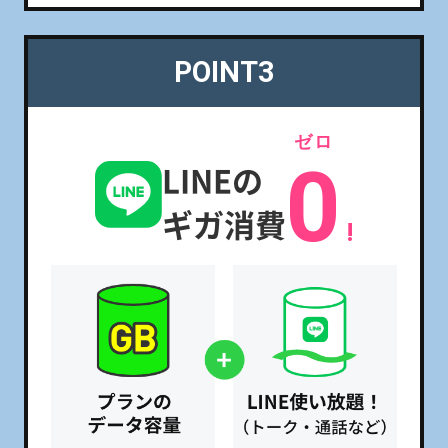
POINT3
ゼロ
0
LINEの
ギガ消費
!