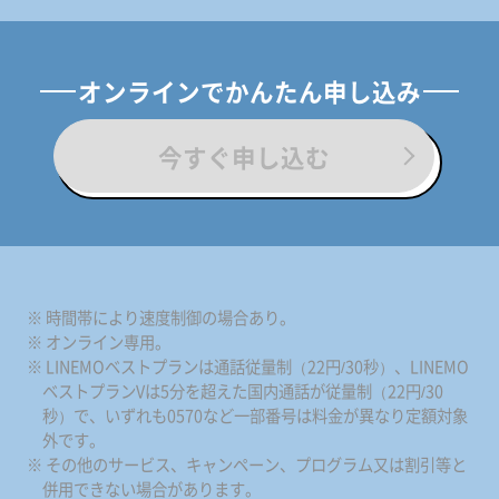
オンラインでかんたん申し込み
今すぐ申し込む
※ 時間帯により速度制御の場合あり。
※ オンライン専用。
※ LINEMOベストプランは通話従量制（22円/30秒）、LINEMO
ベストプランVは5分を超えた国内通話が従量制（22円/30
秒）で、いずれも0570など一部番号は料金が異なり定額対象
外です。
※ その他のサービス、キャンペーン、プログラム又は割引等と
併用できない場合があります。