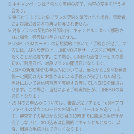
※ 本キャンペーンは予告なく実施の終了、内容の変更を行う場
合あり。
※ 特典付与までに対象プランの契約を譲渡された場合、譲渡者
および譲受者に本特典は付与されません。
※ 対象プランの契約が8日間以内にキャンセルによって解除さ
れた場合、特典は付与されません。
※ USIM（SIMカード）の新規契約において「手続きが完了」す
るには、APN設定の上、LINEMO通信サービスをご利用いた
だくことが必要です。この場合、LINEMO通信サービスの最
初のご利用日が、対象プランの開通日となります。
・USIMの新規/MNPお申込みについては、当社からUSIMを発送
後一定期間以内にお客さまによる手続きが完了しない場合、
当社において通信切替等を実施する等してLINEMOを開通さ
せます。この場合、当社による手続実施日が、LINEMOの開
通日となります。
・eSIMのお申込みについては、審査が完了すると「eSIMプロ
ファイルのダウンロードのお知らせ」メールをお送りしま
す。審査完了の翌日から5日目の19時までに開通の手続きが
完了しないと、お申込みは自動的にキャンセルとなり、以
降、開通の手続きはできなくなります。