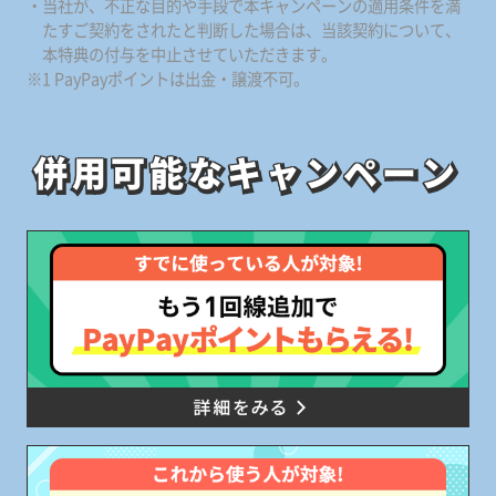
・当社が、不正な目的や手段で本キャンペーンの適用条件を満
たすご契約をされたと判断した場合は、当該契約について、
本特典の付与を中止させていただきます。
※1 PayPayポイントは出金・譲渡不可。
併用可能なキャンペーン
併用可能なキャンペーン