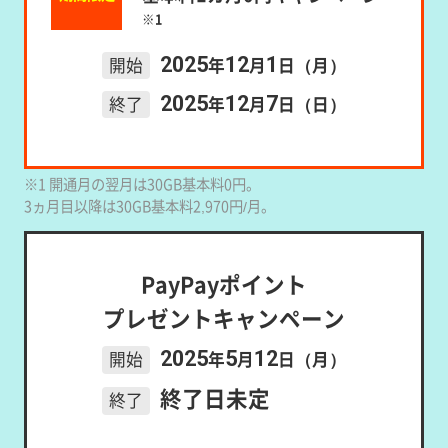
※1
2025
12
1
開始
年
月
日（月）
2025
12
7
終了
年
月
日（日）
※1 開通月の翌月は30GB基本料0円。
3ヵ月目以降は30GB基本料2,970円/月。
PayPayポイント
プレゼントキャンペーン
2025
5
12
開始
年
月
日（月）
終了日未定
終了