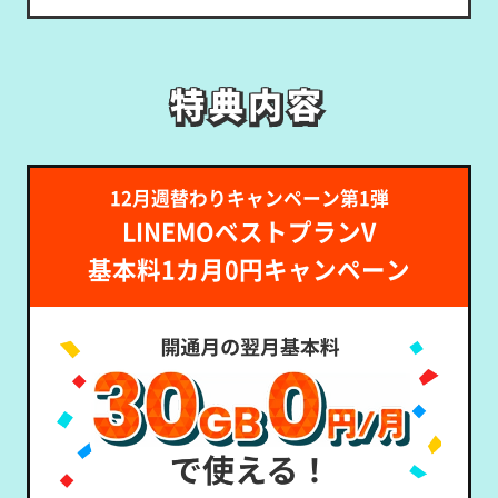
特典内容
特典内容
12月週替わりキャンペーン第1弾
LINEMOベストプランV
基本料1カ月0円キャンペーン