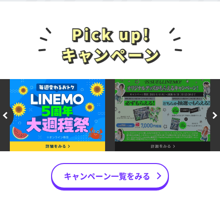
①～②の条件をすべて満たした方が対象で
①対象申込期間中にLINEMOの「LINEMOベス
す。
トプランV」に、プラン変更を申し込むこと
①キャンペーン対象申込期間中にLINEMOの
②①のプラン変更による対象プランの適用が
「LINEMOベストプランV」「LINEMOベスト
完了すること
プラン」に他社からの乗り換え、または新し
■プラン変更について
い番号で申し込むこと
対象プランが適用されるのは、プラン変更の申し込み
完了日の属する月の翌月
※1
となります。
②申し込み日の属する月の翌月末までに
プラン変更の申し込みはキャンセルできません
※2
。
LINEMOの利用を開始（開通）すること
※1 ご請求締日の21時頃以降の申し込みの場合、翌々
※ ソフトバンク・ワイモバイル・LINEモバイルからの
月からの適用となる場合があります。
乗り換えの場合は対象外です。
※2 プラン変更の申し込み完了後、当該申し込み日の
※ お申し込み時に「現在ご利用中の携帯電話会社」の
属する月に再度プラン変更の申し込みをすることは
入力を誤って選択した場合、特典付与の対象外とな
可能ですが、特典の適用対象となるには最も新しい
る場合があります。
プラン変更申し込み日が対象申込期間中である必要
キャンペーン一覧をみる
があります。
＜LINEMOベストプランV特典に関する条件＞
①～②に加えて、③の条件も満たした方が
■他のサービス・キャンペーンとの併用可否
LINEMOベストプランV特典の対象です。
PayPayポイントが特典の対象となる他キャンペーン