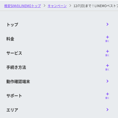
との併用が可能です。
③開通日が属する月の6カ月後（特典付与対
格安SIMのLINEMOトップ
キャンペーン
12/7(日)まで！LINEMOベ
「通話オプション割引キャンペーン2」との併用が可
象判定月）までに、LINEMOベストプランVか
能です。
らプランを変更していないこと
「LINEモバイル→LINEMOのりかえ特典」との併用は
トップ
できません。両方の適用条件を満たす場合は、本キャ
※ 特典付与対象判定月までに、一度でもプラン変更し
ンペーンの適用対象外となります。
ている場合は、LINEMOベストプラン特典の対象と
料金
なります。
※ その他のサービス、キャンペーン、プログラムまた
開く
は割引等との併用ができない場合があります。
■特典付与時期
サービス
開く
■注意事項
開通日の属する月の7カ月後の上旬に付与予
お申し込みから契約まで数日以上お時間がかかりま
定です。
手続き方法
す。また、特に月末月初はお申し込みが集中し、混雑
開く
※ 特典のメール配信は契約者ごとに配信日が異なる場
が予想されますので、期間に余裕を持ったお申し込み
合があります。
動作確認端末
をお願いします。
※ 開通日は、回線が開通、APN設定などが完了し、初
割引対象期間までに料金プランの契約を譲渡された場
めて通信が行われた日を指します。詳しくは提供条
合、譲渡された日の属する月をもって譲渡者に対する
サポート
件書をご確認ください。
開く
本特典の付与は終了します。（なお、譲受者には本特
典は付与されません。）
■特典付与方法
エリア
初期契約解除（8日間キャンセル）によってキャンセ
PayPayポイントコードは、My Menuに登録
ルされた場合は、本特典の対象外です。