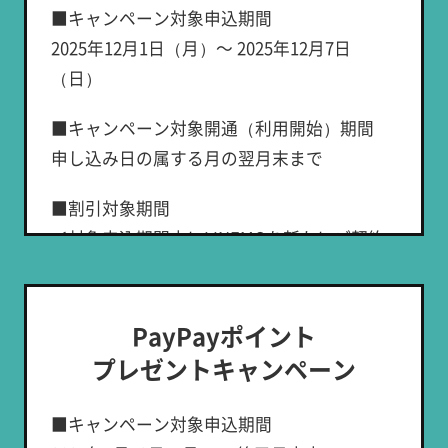
■キャンペーン対象申込期間
2025年12月1日（月）～ 2025年12月7日
（日）
■キャンペーン対象開通（利用開始）期間
申し込み日の属する月の翌月末まで
■割引対象期間
＜対象申込期間中にLINEMOを新たにご契約
される場合＞
開通日の属する月の翌月
PayPayポイント
＜既にLINEMOの「スマホプラン」「ミニプ
プレゼントキャンペーン
ラン」「LINEMOベストプラン」をご利用中
の場合＞
■キャンペーン対象申込期間
対象プランの適用が開始する月