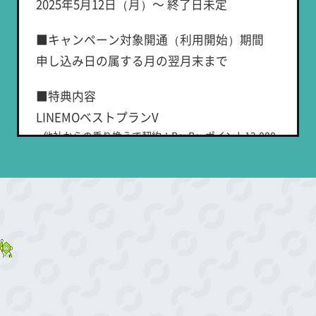
2025年5月12日（月）～ 終了日未定
キ
■特典内容
ャ
■キャンペーン対象開通（利用開始）期間
月額基本料から2,700円（税込2,970円）割引
ン
申し込み日の属する月の翌月末まで
ペ
■適用条件
ー
■特典内容
①～②の条件をすべて満たした方が対象で
ン
LINEMOベストプランV
す。
実
他社からの乗り換えで契約：PayPayポイント12,000
施
＜対象申込期間中にLINEMOを新たにご契約
円相当
中
される場合＞
新しい番号で契約：PayPayポイント6,000円相当
①対象申込期間中に、LINEMOの「LINEMOベ
LINEMOベストプラン
ストプランV」に申し込むこと
他社からの乗り換えで契約：PayPayポイント10,000
円相当
②対象開通（利用開始）期間中に、LINEMO
新しい番号で契約：PayPayポイント3,000円相当
の利用を開始（開通）すること
※ 出金・譲渡不可。PayPay公式ストア/PayPayカード
＜既にLINEMOの「スマホプラン」「ミニプ
公式ストアでも利用可。
ラン」「LINEMOベストプラン」をご利用中
■特典付与条件
の場合＞