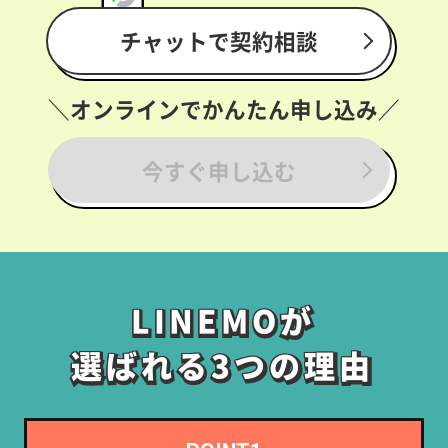
チャットで契約相談
＼オンラインでかんたん申し込み／
今すぐ申し込む
LINEMOが
LINEMOが
選ばれる3つの理由
選ばれる3つの理由