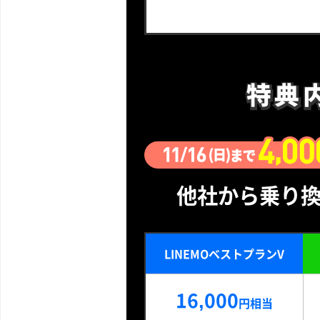
特典
特典
他社から乗り換
LINEMOベストプランV
16,000
円相当