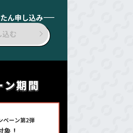
んたん申し込み
し込む
ーン期間
ーン期間
ンペーン第2弾
対象！