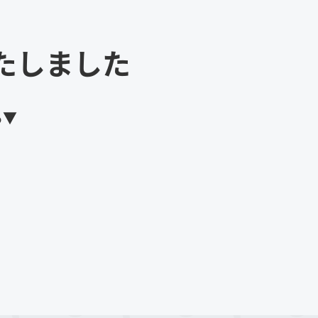
たしました
ら▼