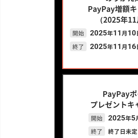
PayPay増額
（2025年1
開始
2025
年
11
月
10
終了
2025
年
11
月
16
PayPay
プレゼントキ
開始
2025
年
5
終了
終了日未定