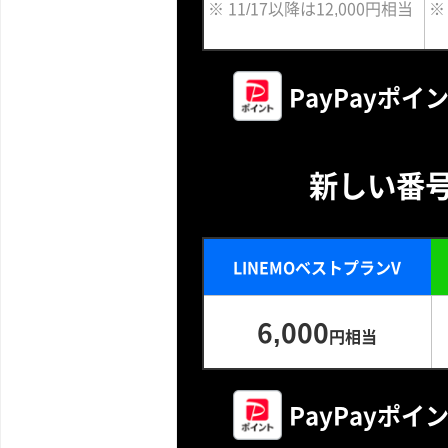
※ 11/17以降は12,000円相当
※
PayPayポ
新しい番
LINEMOベストプランV
6,000
円相当
PayPayポ