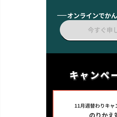
オンラインでか
今すぐ申
キャンペ
キャンペ
11月週替わりキャ
のりかえ