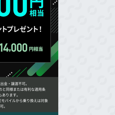
トは出金・譲渡不可。
のと同様または有利な適用条
もあります。
NEモバイルから乗り換えは対象
不可。