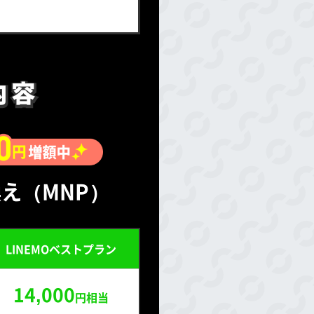
内容
内容
え（MNP）
LINEMOベストプラン
14,000
円相当