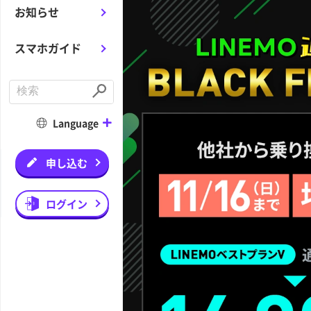
お知らせ
スマホガイド
C
o
S
n
u
d
b
Language
u
m
c
i
t
t
a
申し込む
s
e
a
r
ログイン
c
h