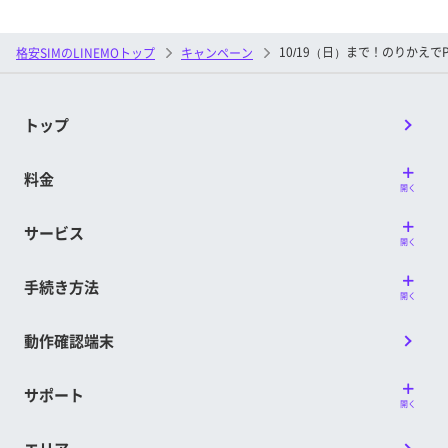
PayPayポイントコードは、My Menuに登録さ
※ お申し込み時に「現在ご利用中の携帯電話会社」の入
れているメールアドレスにお送りいたしま
力を誤って選択した場合、特典付与の対象外となる場
10/19（日）まで！のりかえで
格安SIMのLINEMOトップ
キャンペーン
合があります。
す。
※ 特典付与対象判定月以降にメールアドレスを変更した
＜LINEMOベストプランV特典に関する条件＞
場合、変更時期によっては、変更前のメールアドレス
トップ
①～②に加えて、③の条件も満たした方が
に特典が送付される場合があります。
LINEMOベストプランV特典の対象です。
PayPayポイントコード受け取り後、受取日を
料金
③開通日が属する月の6カ月後（特典付与対象
開く
含めて30日以内にPayPayにチャージしてくだ
判定月）までに、LINEMOベストプランVから
サービス
さい。期限超過後はPayPayにチャージいただ
開く
プランを変更していないこと
くことができなくなります。その場合、本特
※ 特典付与対象判定月までに、一度でもプラン変更して
手続き方法
典の再発行は行いません。
いる場合は、LINEMOベストプラン特典の対象となり
開く
ます。
※ LINEMOの回線を利用可能な状態にする前にキャンセ
動作確認端末
ルされた場合、本特典は付与されません。
■特典付与時期
■他のサービス・キャンペーンとの併用可否
開通日の属する月の7カ月後の上旬に付与予定
サポート
開く
「通話オプション割引キャンペーン2」との併
です。