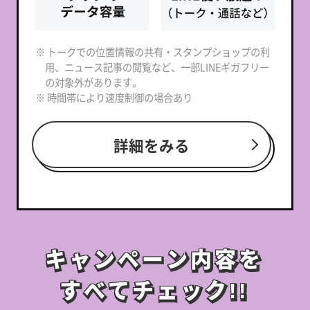
※ トークでの位置情報の共有・スタンプショップの利
用、ニュース記事の閲覧など、一部LINEギガフリー
の対象外があります。
※ 時間帯により速度制御の場合あり
詳細をみる
キャンペーン内容を
キャンペーン内容を
すべてチェック!!
すべてチェック!!