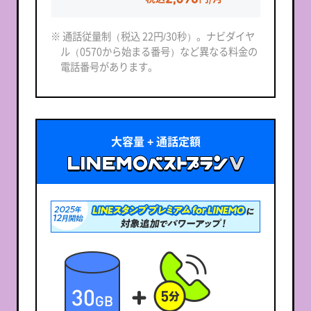
※ 通話従量制（税込 22円/30秒）。ナビダイヤ
ル（0570から始まる番号）など異なる料金の
電話番号があります。
大容量 + 通話定額