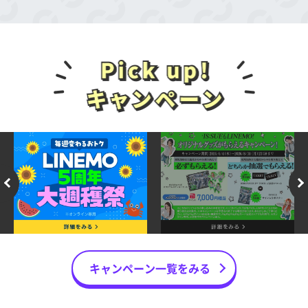
ト10,000円相当
みが対象となります。）
新しい番号で契約：PayPayポイント3,000円
対象キャンペーン
相当
「PayPayポイントプレゼントキャンペー
※ 出金・譲渡不可。PayPay公式ストア/PayPayカード
ン」
公式ストアでも利用可。
「LINEMOベストプラン紹介キャンペーン」
■特典付与条件
「2回線まとめて申し込みでPayPayポイント
プレゼントキャンペーン」
①～②の条件をすべて満たした方が対象で
「LINEMOおかえりだモンキャンペーン」
す。
「契約者向け！追加申込キャンペーン」
①キャンペーン対象申込期間中にLINEMOの
※新規（新しい番号）での申込みは対象外です。
「LINEMOベストプランV」「LINEMOベスト
プラン」に他社からの乗り換え、または新し
■特典付与時期
い番号で申し込むこと
上記、対象キャンペーンの特典の付与時に、
②申し込み日の属する月の翌月末までに
当キャンペーンの特典も同時にお送りしま
キャンペーン一覧をみる
LINEMOの利用を開始（開通）すること
す。
※ ソフトバンク・ワイモバイル・LINEモバイルからの
■特典付与方法
乗り換えの場合は対象外です。