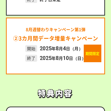
8月週替わりキャンペーン第1弾
②3カ月間データ増量キャンペーン
2025
8
4
開始
年
月
日（月）
期間限定
2025
8
10
終了
年
月
日（日）
特典内容
特典内容