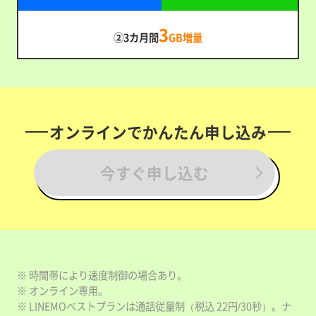
3
②3カ月間
GB増量
オンラインでかんたん申し込み
今すぐ申し込む
※ 時間帯により速度制御の場合あり。
※ オンライン専用。
※ LINEMOベストプランは通話従量制（税込 22円/30秒）。ナ