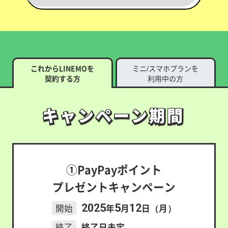
これからLINEMOを
ミニ/スマホプランを
契約する方
利用中の方
キャンペーン期間
キャンペーン期間
①PayPayポイント
プレゼントキャンペーン
2025
5
12
開始
年
月
日（月）
終了
終了日未定