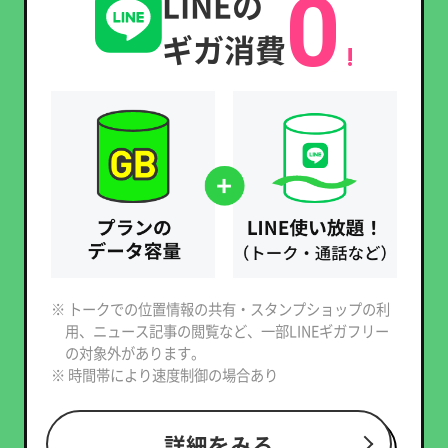
0
LINEの
ギガ消費
!
※ トークでの位置情報の共有・スタンプショップの利
用、ニュース記事の閲覧など、一部LINEギガフリー
の対象外があります。
※ 時間帯により速度制御の場合あり
詳細をみる