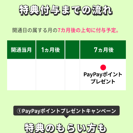
特典付与までの流れ
特典付与までの流れ
開通日の属する月の
7カ月後の上旬に付与予定。
①PayPayポイントプレゼントキャンペーン
特典のもらい方も
特典のもらい方も