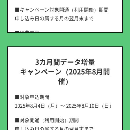
■キャンペーン対象開通（利用開始）期間
申し込み日の属する月の翌月末まで
■特典内容
LINEMOベストプランV
他社からの乗り換えで契約：PayPayポイント12,000
円相当
3カ月間データ増量
新しい番号で契約：PayPayポイント6,000円相当
キャンペーン（2025年8月開
LINEMOベストプラン
催）
他社からの乗り換えで契約：PayPayポイント10,000
キ
円相当
ャ
新しい番号で契約：PayPayポイント3,000円相当
■対象申込期間
ン
※ 出金・譲渡不可。PayPay公式ストア/PayPayカード
2025年8月4日（月）～ 2025年8月10日（日）
ペ
公式ストアでも利用可。
ー
■特典付与条件
■対象開通（利用開始）期間
ン
実
①～②の条件をすべて満たした方が対象で
申し込み日の属する月の翌月末まで