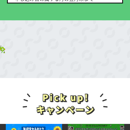
施
す。
※対象申込期間中にLINEMOを新たにご契約される場
中
合
①キャンペーン対象申込期間中にLINEMOの
「LINEMOベストプランV」「LINEMOベスト
■特典内容
プラン」に他社からの乗り換え、または新し
データ追加購入にかかる金額（1回あたり550
い番号で申し込むこと
円／1GB、1カ月に最大3回分まで）を3カ月
②申し込み日の属する月の翌月末までに
間割引
LINEMOの利用を開始（開通）すること
■特典付与条件
※ ソフトバンク・ワイモバイル・LINEモバイルからの
乗り換えの場合は対象外です。
①～③の条件をすべて満たした方が対象で
※ お申し込み時に「現在ご利用中の携帯電話会社」の
す。
入力を誤って選択した場合、特典付与の対象外とな
＜対象申込期間中にLINEMOを新たにご契約
る場合があります。
される場合＞
＜LINEMOベストプランV特典に関する条件＞
①対象申込期間中に、LINEMOの「LINEMOベ
①～②に加えて、③の条件も満たした方が
ストプランV」または「LINEMOベストプラ
LINEMOベストプランV特典の対象です。
ン」に申し込むこと
③開通日が属する月の6カ月後（特典付与対