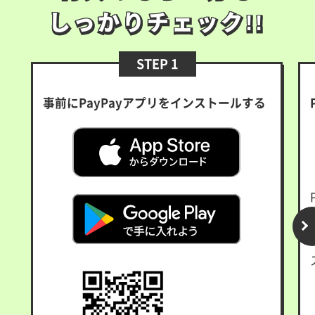
しっかりチェック!!
しっかりチェック!!
STEP 1
事前にPayPayアプリをインストールする