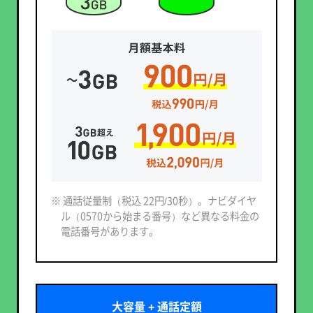
※ 通話従量制（税込 22円/30秒）。ナビダイヤ
ル（0570から始まる番号）など異なる料金の
電話番号があります。
大容量 + 通話定額