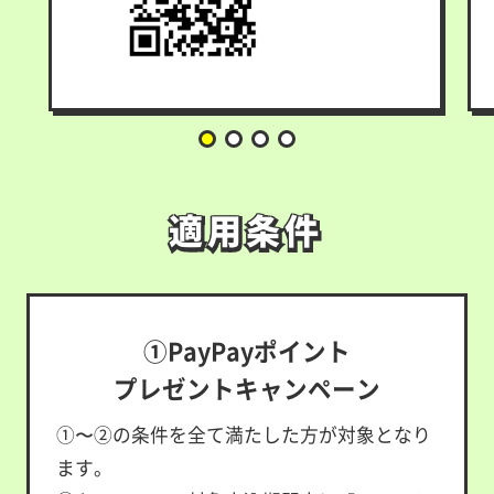
適用条件
適用条件
①PayPayポイント
プレゼントキャンペーン
①〜②の条件を全て満たした方が対象となり
ます。