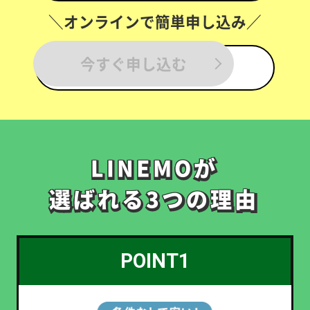
＼オンラインで簡単申し込み／
今すぐ申し込む
LINEMOが
LINEMOが
選ばれる3つの理由
選ばれる3つの理由
POINT1