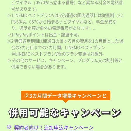
ビダイヤル（0570から始まる番号）など異なる料金の電話番
号があります。
※ LINEMOベストプランVは5分超過の国内通話料は従量制（22
円/30秒。0570から始まるナビダイヤルなど、料金が異な
り、通話定額対象外の電話番号があります）。
※1 PayPayポイントは出金・譲渡不可。
※2 特典適用期間は開通日の属する月の翌月を1カ月目とした場
合の3カ月目までの3カ月間。LINEMOベストプラン
⇔LINEMOベストプランV間のプラン変更は対象外。
※ その他のサービス、キャンペーン、プログラム又は割引等と
併用できない場合があります。
②3カ月間データ増量キャンペーンと
併用可能なキャンペーン
併用可能なキャンペーン
契約者向け！追加申込キャンペーン