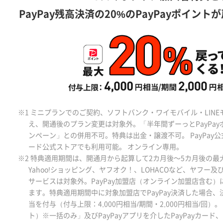
PayPay残高決済の20%のPayPayポイントが
※1 ミニプランでのご契約、ソフトバンク・ワイモバイル・LIN
え、開通後のプラン変更は対象外。「半年間ずーっとPayPa
ンペーン」との併用不可。特典は出金・譲渡不可。 PayPay公式
ード公式ストアでも利用可能。 オンライン専用。
※2 特典適用期間は、開通月から起算して2カ月後～5カ月後の最
Yahoo!ショッピング、ヤフオク！、LOHACOなど、ヤフー
サービスは対象外。PayPay加盟店（オンライン加盟店含む
ます。特典適用期間中に対象加盟店でPayPay決済した場合、
当を付与（付与上限：4,000円相当/期間・2,000円相当/回）。
ト）※一括のみ」及びPayPayアプリを介したPayPayカー