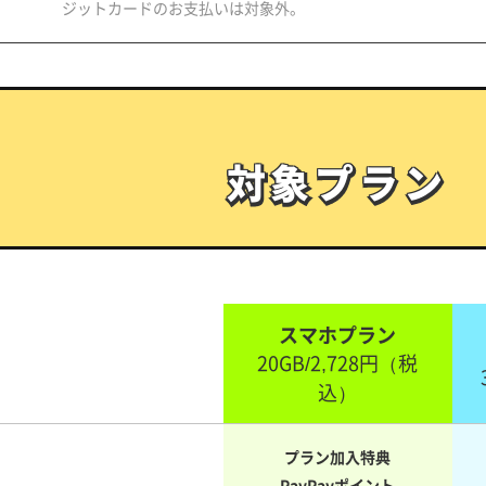
ジットカードのお支払いは対象外。
対象プラン
対象プラン
スマホプラン
20GB/2,728円
（税
込）
プラン加入特典
PayPayポイント