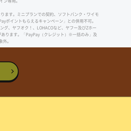
ライン専用。
トとなります。ミニプランでの契約、ソフトバンク・ワイモ
Payポイントもらえるキャンペーン」との併用不可。
ピング、ヤフオク！、LOHACOなど、ヤフー及びZホー
あります。「PayPay（クレジット）※一括のみ」及
象外。