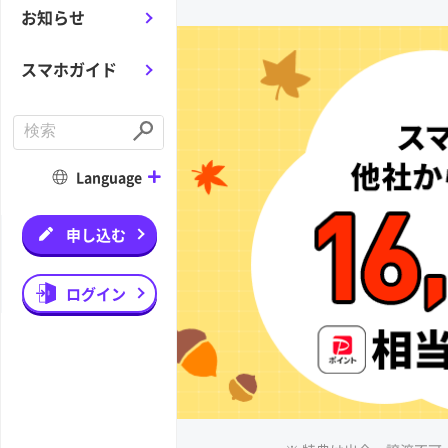
お知らせ
スマホガイド
C
o
S
n
u
d
b
Language
u
m
c
i
t
t
a
申し込む
s
e
a
r
ログイン
c
h