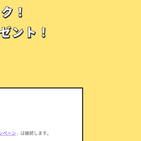
トク！
トク！
ゼント！
ゼント！
ンペーン
」は継続します。