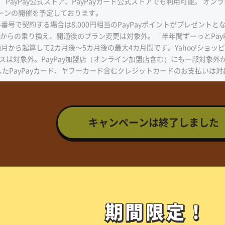
 PayPay公式ストア、PayPayカード公式ストアでも利用可能。 オン
ーンの開催を予定しております。
い番号で契約する場合は8,000円相当のPayPayポイントがプレゼン
イルからの乗り換え、開通後のプラン変更は対象外。「半年間ずーっとPay
月から起算して2カ月後～5カ月後の最大4カ月間です。Yahoo!ショッ
スは対象外。PayPay加盟店（オンライン加盟店含む）にも一部対象外が
介したPayPayカード、ヤフーカード含むクレジットカードのお支払いは対
キャンペーンは終了しました
期間限定！
期間限定！