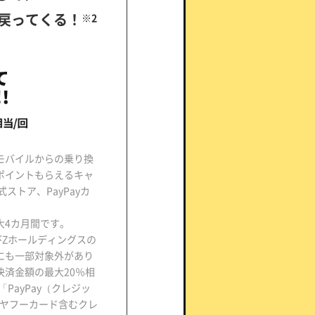
戻ってくる！
※2
Eモバイルからの乗り換
yポイントもらえるキャ
ストア、PayPayカ
大4カ月間です。
及びZホールディングスの
）にも一部対象外があり
決済金額の最大20％相
「PayPay（クレジッ
ド、ヤフーカード含むクレ