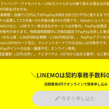
ソフトバンク・ワイモバイル・LINEモバイルからの乗り換えの場合は対象
90円相当/月を付与。
対象期間・店舗で1万円以下のPayPay決済を合計2万5千円に達するま
から起算して2カ月後～5カ月後の最大4カ月間です。Yahoo!ショッピング
OHACOなど、LINEヤフー株式会社のサービスは対象外。PayPay加
対象外があります。特典適用期間中に対象加盟店でPayPay決済した場
（付与上限：5,000円相当/期間・2,000円相当/回）。 PayPayアプリを
ahoo!JAPANカード含む）クレジットカードでのお支払いは対象外です
ayPayポイントの出金・譲渡不可。オンライン専用。
話従量制（22円/30秒）。ナビダイヤル（0570から始まる番号）など
＼LINEMOは契約事務手数料
初期費用0円でオンラインで簡単申し込み
今すぐ申し込む