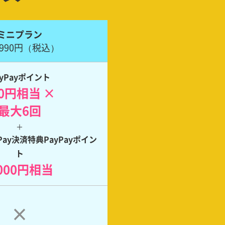
ミニプラン
/990円
（税込）
ayPayポイント
90円相当 ×
最大6回
＋
ay決済特典PayPayポイン
ト
,000円相当