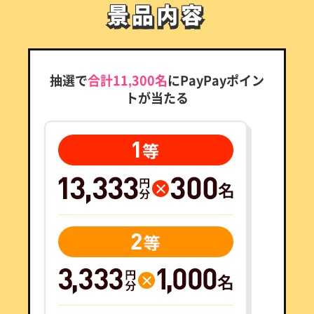
景品内容
景品内容
抽選で
合計11,300名
にPayPayポイン
トが当たる