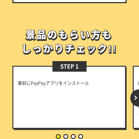
景品のもらい方も
景品のもらい方も
しっかりチェック!!
しっかりチェック!!
STEP 1
事前にPayPayアプリをインストール