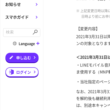
お知らせ
※ 上記変更日時以降
日時より前にお申
スマホガイド
【変更内容】
C
o
S
2021年3月31
n
u
d
b
ンの対象となりま
Language
u
m
c
i
t
t
＜2021年3月31
a
申し込む
s
e
・LINEモバイル
a
ま使用する（MNP
r
ログイン
c
h
・当社指定のペー
なお、2021年3月
を解約後も継続利用
は、別途本キャン