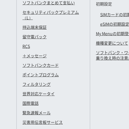
ソフトバンクまとめて支払い
初期設定
セキュリティパックプレミアム
SIMカードの初
（L）
eSIMの初期設
持込端末保証
My Menuの初期
留守電パック
機種変更について
RCS
ソフトバンク・ワ
＋メッセージ
乗り換え時の注意
ソフトバンクカード
ポイントプログラム
フィルタリング
世界対応ケータイ
国際電話
緊急速報メール
災害用伝言板サービス