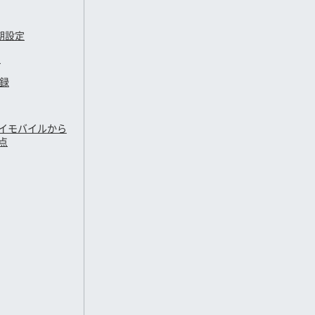
期設定
定
登録
イモバイル
から
点