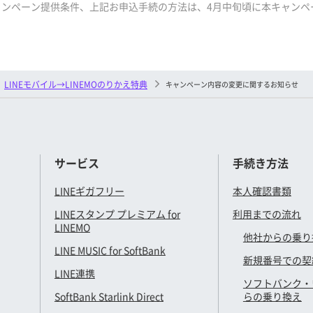
ャンペーン提供条件、上記お申込手続の方法は、4月中旬頃に本キャンペ
LINEモバイル→LINEMOのりかえ特典
キャンペーン内容の変更に関するお知らせ
サービス
手続き方法
LINEギガフリー
本人確認書類
LINEスタンプ プレミアム for
利用までの流れ
LINEMO
他社からの乗り
LINE MUSIC for SoftBank
新規番号での契
LINE連携
ソフトバンク・
SoftBank Starlink Direct
らの乗り換え