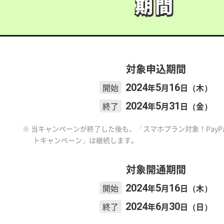
期間
期間
対象申込期間
開始
2024
年
5
月
16
日（木）
終了
2024
年
5
月
31
日（金）
※ 当キャンペーンが終了した後も、「スマホプラン対象！PayP
トキャンペーン」は継続します。
対象開通期間
開始
2024
年
5
月
16
日（木）
終了
2024
年
6
月
30
日（日）