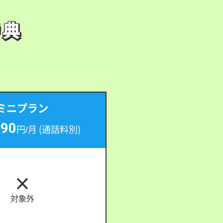
特典
特典
）
ミニプラン
990
円/月
(通話料別)
対象外