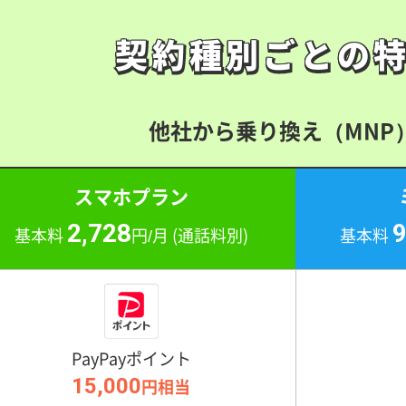
契約種別ごとの
契約種別ごとの
他社から乗り換え（MNP
スマホプラン
2,728
基本料
円/月
(通話料別)
基本料
PayPayポイント
15,000
円相当