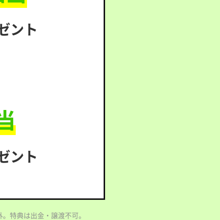
レゼント
当
レゼント
外。特典は出金・譲渡不可。