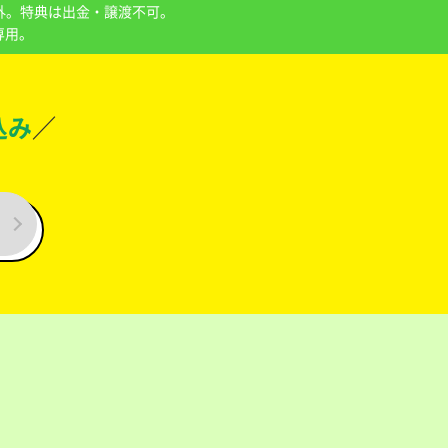
外。特典は出金・譲渡不可。
専用。
込み
／