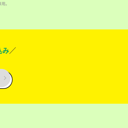
専用。
込み
／