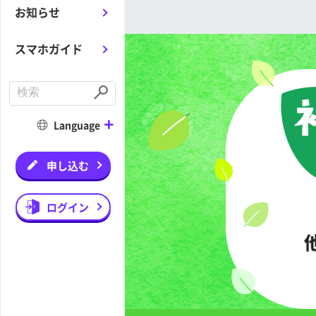
お知らせ
スマホガイド
C
o
S
n
u
d
b
Language
u
m
c
i
t
t
a
申し込む
s
e
a
r
ログイン
c
h