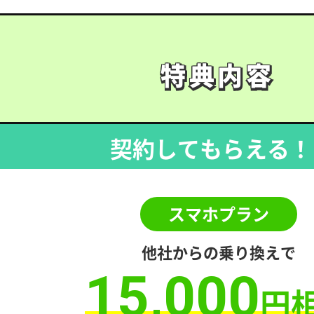
特典内容
特典内容
契約してもらえる！
スマホプラン
他社からの乗り換えで
15,000
円