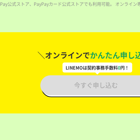
yPay公式ストア、PayPayカード公式ストアでも利用可能。 オンライン
＼オンラインで
かんたん申し
LINEMOは契約事務手数料
0
円！
今すぐ申し込む