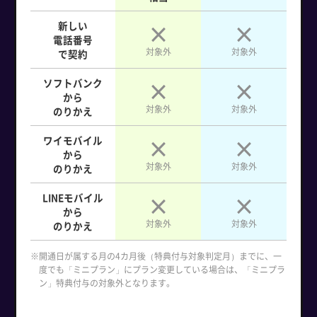
新しい
電話番号
対象外
対象外
で契約
ソフトバンク
から
対象外
対象外
のりかえ
ワイモバイル
から
対象外
対象外
のりかえ
LINEモバイル
から
対象外
対象外
のりかえ
※開通日が属する月の4カ月後（特典付与対象判定月）までに、一
度でも「ミニプラン」にプラン変更している場合は、「ミニプラ
ン」特典付与の対象外となります。