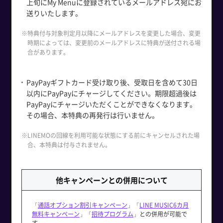
上旬にMy Menuに登録されているメールアドレス宛にお
送りいたします。
※特典付与対象判定月以降にメールアドレスを変更した場合、変更
時期によっては、変更前のメールアドレスに特典が送付される場
合があります。
PayPayギフトカード受け取り後、受取日を含めて30日
以内にPayPayにチャージしてください。期限超過後は
PayPayにチャージいただくことができなくなります。
その場合、本特典の再発行は行いません。
※LINEMOの回線を利用可能な状態にする前にキャンセルされた場
合、本特典は付与されません。
他キャンペーンとの併用について
「
通話オプション割引キャンペーン
」「
LINE MUSIC6カ月
無料キャンペーン
」「
招待プログラム
」との併用が可能で
す。