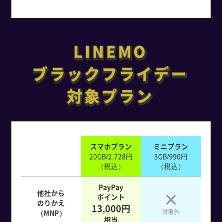
LINEMO
LINEMO
ブラックフライデー
ブラックフライデー
対象プラン
対象プラン
スマホプラン
ミニプラン
20GB/2,728円
3GB/990円
（税込）
（税込）
PayPay
他社から
ポイント
のりかえ
13,000円
対象外
（MNP）
相当