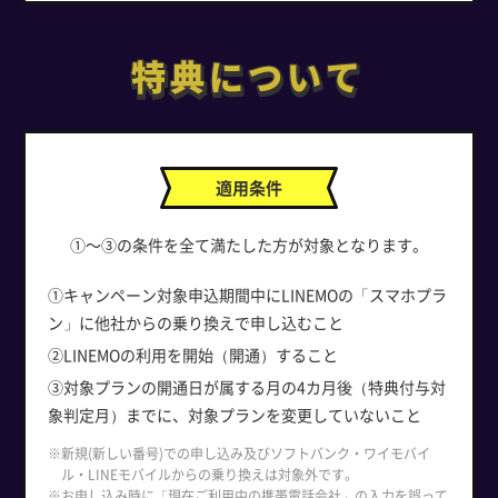
特典について
特典について
適用条件
①～③の条件を全て満たした方が対象となります。
①キャンペーン対象申込期間中にLINEMOの「スマホプラ
ン」に他社からの乗り換えで申し込むこと
②LINEMOの利用を開始（開通）すること
③対象プランの開通日が属する月の4カ月後（特典付与対
象判定月）までに、対象プランを変更していないこと
※新規(新しい番号)での申し込み及びソフトバンク・ワイモバイ
ル・LINEモバイルからの乗り換えは対象外です。
※お申し込み時に「現在ご利用中の携帯電話会社」の入力を誤って