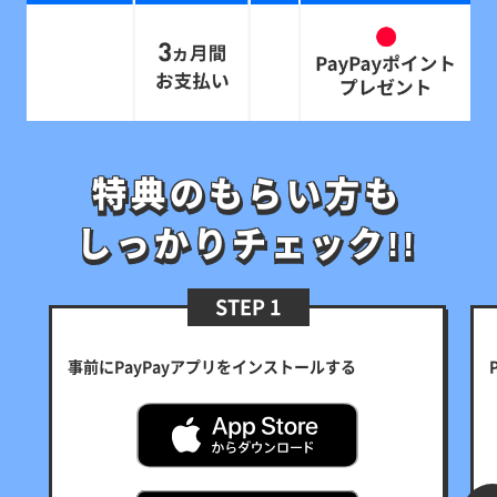
特典のもらい方も
特典のもらい方も
しっかりチェック!!
しっかりチェック!!
STEP 1
事前にPayPayアプリをインストールする