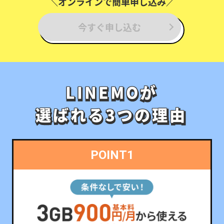
＼オンラインで簡単申し込み／
今すぐ申し込む
LINEMOが
LINEMOが
選ばれる3つの理由
選ばれる3つの理由
POINT1