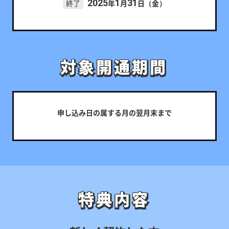
2025
1
31
終了
年
月
日（金）
対象開通期間
対象開通期間
申し込み日の属する月の翌月末まで
特典内容
特典内容