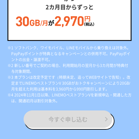
2カ月目からずっと
※1 ソフトバンク、ワイモバイル、LINEモバイルから乗り換えは対象外。
PayPayポイントが特典となるキャンペーンとの併用不可。PayPayポイ
ントの出金・譲渡不可。
※2 新しい番号でご契約の場合、利用開始月の翌月から3カ月間が特典付
与対象期間。
※3 本プランは改定予定です（時期未定、追ってWEBサイトで告知）。改
定までLINEMOベストプランV 30GBがおトクキャンペーンにより20GB/
月を超えた利用は基本料を3,960円から990円割引します。
※4 2024年11月1日以降、LINEMOベストプランVを新規申込・開通した方
は、開通初月は割引対象外。
今すぐ申し込む