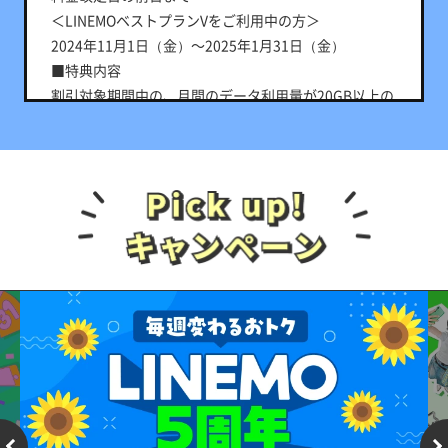
＜LINEMOベストプランVをご利用中の方＞
8,910円相当
※出金・譲渡不可。PayPay公式ストア/PayPayカード公式スト
2024年11月1日（金）～2025年1月31日（金）
アでも利用可。
■特典内容
割引対象期間中の、月間のデータ利用量が20GB以上の
■特典付与条件
場合：月額基本料900円（990円）割引
①～③の条件をすべて満たした方が対象となります。
①キャンペーン対象申込期間中に、LINEMOの
■特典付与条件
「LINEMOベストプランV」に他社からの乗り換え、ま
＜これからLINEMOを契約する方＞
たは新しい番号で申し込むこと
以下の条件を満たした方が対象となります。
②申込日の属する月の翌月末までに開通すること
割引対象期間中にLINEMOの「LINEMOベストプラン
③開通から特典付与対象期間終了まで、LINEMOベスト
V」に申し込み、利用を開始（開通）すること
プランVからプランを変更していないこと
※ ソフトバンク・ワイモバイル・LINEモバイルからの乗り換え
＜LINEMOベストプランVをご利用中の方＞
の場合は対象外です。
割引対象期間中に、LINEMOの「LINEMOベストプラン
※ お申し込み時に「現在ご利用中の携帯電話会社」の入力を誤
V」を利用していること
って選択した場合、特典付与の対象外となる場合がありま
■他のサービス・キャンペーンとの併用可否
す。
・「通話オプション割引キャンペーン2」「LINEMOベ
■特典付与時期
ストプランV 最大6カ月分基本料全額戻ってくるキャン