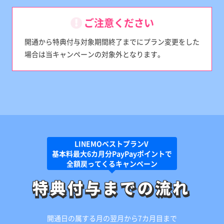
ご注意ください
開通から特典付与対象期間終了までにプラン変更をした
場合は当キャンペーンの対象外となります。
LINEMOベストプランV
基本料最大6カ月分PayPayポイントで
全額戻ってくるキャンペーン
特典付与までの流れ
特典付与までの流れ
開通日の属する月の翌月から7カ月目まで