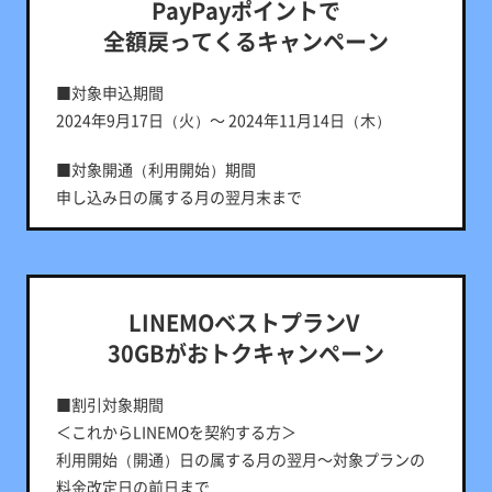
PayPayポイントで
全額戻ってくるキャンペーン
■対象申込期間
2024年9月17日（火）～ 2024年11月14日（木）
■対象開通（利用開始）期間
申し込み日の属する月の翌月末まで
■特典付与対象期間
＜他社からの乗り換え（MNP）の場合＞
LINEMOの開通日が属する月の翌月から6カ月間
LINEMOベストプランV
＜新しい電話番号で契約の場合＞
30GBがおトクキャンペーン
LINEMOの開通日が属する月の翌月から3カ月間
■割引対象期間
■特典内容
＜これからLINEMOを契約する方＞
他社からの乗り換えの場合：PayPayポイント最大
利用開始（開通）日の属する月の翌月～対象プランの
17,820円相当
料金改定日の前日まで
新しい電話番号で契約の場合：PayPayポイント最大