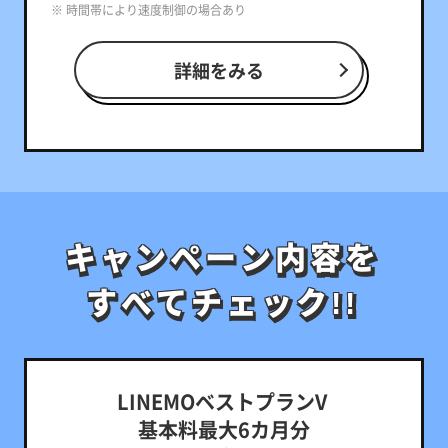
※ 時間帯により速度制御の場合あり
詳細をみる
キャンペーン内容を
キャンペーン内容を
すべてチェック!!
すべてチェック!!
LINEMOベストプランV
基本料最大6カ月分