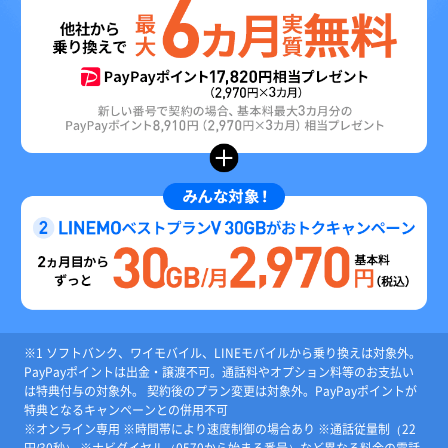
※1 ソフトバンク、ワイモバイル、LINEモバイルから乗り換えは対象外。
PayPayポイントは出金・譲渡不可。通話料やオプション料等のお支払い
は特典付与の対象外。 契約後のプラン変更は対象外。PayPayポイントが
特典となるキャンペーンとの併用不可
※オンライン専用 ※時間帯により速度制御の場合あり ※通話従量制（22
円/30秒） ※ナビダイヤル（0570から始まる番号）など異なる料金の電話