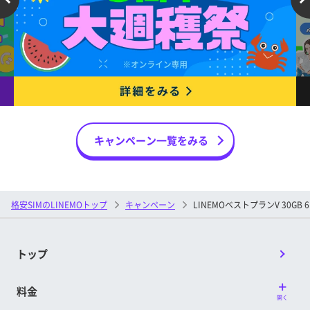
開通日の属する月の9カ月後の上旬
ペーン」との併用が可能です。
※特典のメール配信は契約者ごとに配信日が異なる場合があり
・「LINEMOベストプラン発表記念キャンペーン」の割
ます。
引期間中に、当キャンペーンの適用条件を満たした場
※開通日は、回線が開通、APN設定などが完了し、初めて通信
合、適用条件を満たした日の属する月の前月で
が行われた日を指します。詳しくは提供条件書をご確認くだ
さい。
「LINEMOベストプラン発表記念キャンペーン」の割引
は終了し、当キャンペーンの対象となります。
■特典付与方法
・「プラン変更で月額基本料2カ月間割引キャンペー
PayPayギフトカードは、My Menuに登録されている
ン」の割引期間中に、当キャンペーンの適用条件を満
メールアドレス宛にお送りいたします。
キャンペーン一覧をみる
たした場合、適用条件を満たした日の属する月の前月
※特典付与対象判定月以降にメールアドレスを変更した場合、
で「LINEMOベストプラン発表記念キャンペーン」の割
変更時期によっては、変更前のメールアドレスに特典が送付
引は終了し、当キャンペーンの対象となります。
される場合があります。
※上記以外にも、他のサービス、キャンペーン、プログラムま
PayPayギフトカード受け取り後、受取日を含めて30
格安SIMのLINEMOトップ
キャンペーン
LINEMOベストプランV 30G
たは割引等と併用することができない場合があります。
日以内にPayPayにチャージしてください。期限超過
後はPayPayにチャージいただくことができなくなり
■注意事項
ます。その場合、本特典の再発行は行いません。
トップ
お申し込みから契約まで数日以上お時間がかかりま
※LINEMOの回線を利用可能な状態にする前にキャンセルされた
す。また、特に月末月初はお申し込みが集中し、混雑
場合、本特典は付与されません。
が予想されますので、期間に余裕を持ったお申し込み
料金
開く
をお願いします。