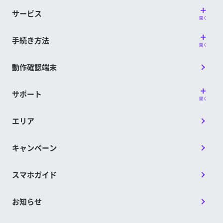
■他のサービス・キャンペーンとの併用可否
初期契約解除（8日間キャンセル）によってキャンセ
サービス
「通話オプション割引キャンペーン2」「LINEMOベス
ルされた場合は、当キャンペーンの対象外です。
開く
トプランV 30GBがおトクキャンペーン」との併用が可
割引対象期間中に他の料金プランにプラン変更をした
場合、プラン変更の申し込み日が属する月の割引をも
能です。
手続き方法
開く
って、本特典の付与は終了します。
※当キャンペーン以外のPayPayポイントが特典の対象となるキ
割引対象期間中にプランの契約が解除、解約、番号移
ャンペーンとの併用はできません。両方の適用条件を満たす
動作確認端末
行、他社への乗り換え（MNP）、その他の理由によ
場合、当キャンペーンの対象外となります。
※上記以外にも、他のサービス、キャンペーン、プログラムま
り終了した場合、終了した日の属する月をもって本特
たは割引等と併用することができない場合があります。
典の付与は終了し、翌月以降、本特典は付与されませ
サポート
開く
ん。
■注意事項
当社都合により当キャンペーンを中止、または延期す
エリア
お申し込みから契約まで数日以上お時間がかかりま
ることがあります。
す。また、特に月末月初はお申し込みが集中し、混雑
が予想されますので、期間に余裕を持ったお申し込み
LINEMOベストプランV 30GBがおトクキャンペーン
キャンペーン
をお願いします。
提供条件書
当キャンペーンは1回線につき1回限りの適用となり
スマホガイド
ます。
同一名義での複数回線お申し込みの場合、特典適用は
1回線目のみとなります。
お知らせ
初期契約解除（8日間キャンセル）によってキャンセ
ルされた場合は、当キャンペーンの対象外です。