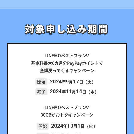
対象申し込み期間
対象申し込み期間
LINEMOベストプランV
基本料最大6カ月分PayPayポイントで
全額戻ってくるキャンペーン
2024
9
17
開始
年
月
日（火）
2024
11
14
終了
年
月
日（木）
LINEMOベストプランV
30GBがおトクキャンペーン
2024
10
1
開始
年
月
日（火）