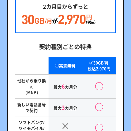
2カ月目からずっと
契約種別ごとの特典
②30GB/月
①実質無料
税込2,970円
他社から乗り換
6
え
最大
カ月分
（MNP）
新しい電話番号
3
最大
カ月分
で契約
ソフトバンク/
ワイモバイル/