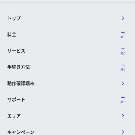
遅くなる場合があります。付与額は、該当の付与率で小数点以
されますので、期間に余裕を持ったお申し込みをお願い
下を切り捨てて計算します。
します。
特典付与期間中にプラン変更をした場合であっても適用
トップ
■他のサービス・キャンペーンとの併用可否
されます。
「通話オプション割引キャンペーン2」「半年間ずーっと
プラン変更をした場合であっても、特典付与期間はその
料金
PayPayポイントもらえるキャンペーン」との併用が可能
前後を通じて合計で最大6カ月間です。
開く
です。
初期契約解除（8日間キャンセル）によってキャンセル
された場合は、本特典の対象外です。
サービス
※上記以外のPayPayポイントが特典の対象となるキャンペーンと
開く
回線契約を譲渡した場合、特典付与期間の途中であって
の併用はできません。両方の適用条件を満たす場合、当キャン
ペーンの対象外となります。
も、その時点で当キャンペーンの特典付与期間は終了し
手続き方法
※その他のサービス、キャンペーン、プログラムまたは割引等との
ます。
開く
併用ができない場合があります。
当キャンペーンの対象となる複数のお客様が、同一メー
動作確認端末
ルアドレスをMy Menuに登録されている場合、特典を受
■注意事項
け取れるかたは1名のみとなります。※受け取る方を指
LINEMOに、過去に一度でも他社からの乗り換え、また
定することはできません。また、当社からの連絡は
サポート
は新しい番号で申込み、利用を開始したことのある方
PayPayギフトカードの送付に替えさせていただきま
開く
は、当キャンペーンの対象外となります。
す。
対象プランの契約が8日間キャンセルによって解除され
エリア
当社都合により当キャンペーンを中止、または延期する
た場合、本特典は付与されません。
ことがあります。
LINEMOの開通日の属する月の翌月までに契約を譲渡さ
キャンペーン
れた場合、本特典は付与されません。