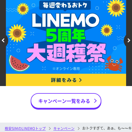
PayPayにチャージいただくことができなくなります。
その場合、本特典の再発行は行いません。
■特典付与条件
①～③の条件を全て満たした方が対象です。
※LINEMOの回線を利用可能な状態にする前にキャンセルされた場
①キャンペーン対象申込期間中に、LINEMOに他社からの
合、本特典は付与されません。
乗り換え、または新しい番号で申し込むこと。
■他のサービス・キャンペーンとの併用可否
②LINEMOの利用を開始（開通）すること
「通話オプション割引キャンペーン2」「PayPayポイン
③開通月の翌月10日までに以下の設定を完了すること。
ト戻ってくるキャンペーン」との併用が可能です。
LINEMO回線とPayPayアカウントの連携
※上記以外のPayPayポイントが特典の対象となるキャンペーンと
※ソフトバンク・ワイモバイル・LINEモバイルからの乗り換えの
の併用はできません。両方の適用条件を満たす場合、当キャン
場合は対象外です。
ペーンの対象外となります。
※お申し込み時に「現在ご利用中の携帯電話会社」の入力を誤って
※その他のサービス、キャンペーン、プログラムまたは割引等との
選択した場合、特典付与の対象外となる場合があります。
併用ができない場合があります。
■特典適用期間
■注意事項
開通月から起算して2カ月後～5カ月後の最大4カ月間
キャンペーン一覧をみる
LINEMOに、過去に一度でも他社からの乗り換え、また
※上記期間のPayPay決済に対して、お支払いの翌日から起算して
は新しい番号で申込み、利用を開始したことのある方
30日後にPayPay株式会社がPayPayポイントを付与します。
は、当キャンペーンの対象外となります。
※原則として対象のお支払い方法によるお支払いの翌日から起算し
お申し込みから契約まで数日以上お時間がかかります。
て30日後にPayPay株式会社がPayPayポイントを付与します
が、お客様のご利用状況やシステム上の都合により付与時期が
おトクすぎて、あぁ、も〜〜キ
格安SIMのLINEMOトップ
キャンペーン
また、特に月末月初はお申し込みが集中し、混雑が予想