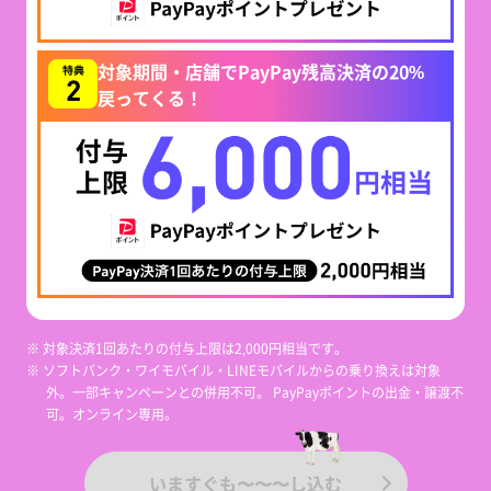
対象期間・店舗でPayPay残高決済の20%
戻ってくる！
※ 対象決済1回あたりの付与上限は2,000円相当です。
※ ソフトバンク・ワイモバイル・LINEモバイルからの乗り換えは対象
外。一部キャンペーンとの併用不可。 PayPayポイントの出金・譲渡不
可。オンライン専用。
いますぐも〜〜〜し込む