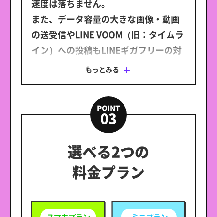
速度は落ちません。
また、データ容量の大きな画像・動画
の送受信やLINE VOOM（旧：タイムラ
イン）への投稿もLINEギガフリーの対
象です。
もっとみる
※ 時間帯により速度制御の場合あり。
※1 LINEギガフリーについて
・トークでの位置情報の共有・Liveの利用、スタンプショ
POINT
ップの利用、ニュース記事の閲覧など、一部LINEギガ
03
フリーの対象外があります。
・iOS 15以降でiCloud+を利用する際に、プライベートリレ
ーをオンに設定した状態でSafariブラウザからギガフリ
選べる2つの
ーの対象サービスを利用すると、データ量を消費する場
合がございます。プライベートリレーをオフにした場
料金プラン
合、iOS 14以前同様にギガフリーの対象サービスがデー
タ量を消費せずご利用いただけます。
・OS、ブラウザ若しくはアプリケーションのバージョンア
ップ、アップデートその他技術的要因により、ギガフリ
ーの対象外となる場合があります。詳細は
こちら
をご確
認ください。