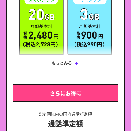
・ギガフリーの対象サービスは、変更、追加、廃止又はギ
ガフリーの対象外となることがあります。
・LINEサービス内で有料のサービスを利用する場合は、別
途お支払いが必要です。
※ オンライン専用
もっとみる
※ 時間帯により速度制御の場合あり。
※ 通話従量制（22円/30秒 税込）。ナビダイヤルなど異な
る料金の電話番号があります。
※ 3G専用端末など一部対象外端末あり。
※ キャリアメールは利用できません。
さらにお得に
※ SMSや海外でのご利用分などは別途料金が発生します。
料金プラン詳細をみる
5分/回以内の国内通話が定額
通話準定額