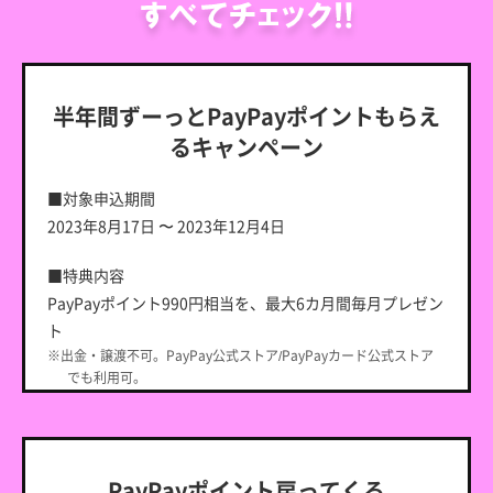
半年間ずーっとPayPayポイントもらえ
るキャンペーン
■対象申込期間
2023年8月17日 〜 2023年12月4日
■特典内容
PayPayポイント990円相当を、最大6カ月間毎月プレゼン
ト
※出金・譲渡不可。PayPay公式ストア/PayPayカード公式ストア
でも利用可。
■特典付与条件
①～②の条件をすべて満たした方が対象です。
①キャンペーン対象申込期間中に、LINEMOの「スマホプ
PayPayポイント戻ってくる