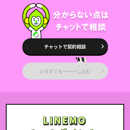
チャットで契約相談
いますぐも〜〜〜し込む
LINEMO
LINEMO