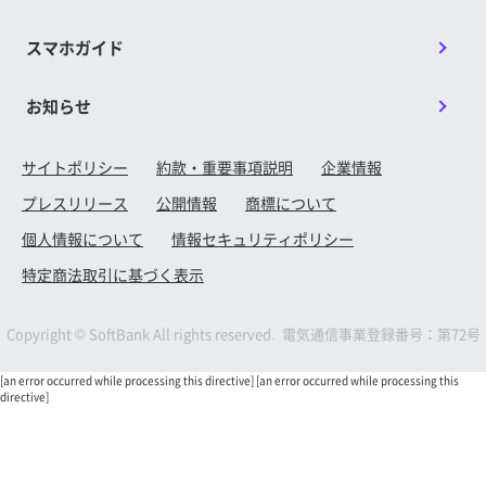
■特典受け取りの注意事項
本特典の適用を目的として、PayPay株式会社に
本特典の受け取りには、お客さまがご使用される携帯電
PayPayIDを提供します。
スマホガイド
話端末がPayPayアプリをご利用いただける環境に対応
本キャンペーンは予告なく実施の終了、内容の変更を行
していること、かつPayPayアプリのダウンロードおよ
う場合があります。
びPayPayアカウントの会員登録が必要です。
お知らせ
当社が提供する、他の一部のキャンペーン、プログラ
※PayPayアプリをご利用いただける環境・PayPayポイ
ム、割引と併用できない場合があります。
ント等について詳しくは、PayPay公式ウェブサイトに
PayPayポイントの取得に関し、不正行為が行われたと
サイトポリシー
約款・重要事項説明
企業情報
て事前にご確認ください。
当社、またはPayPay社が判断した場合、本特典の付与
回線契約のご利用停止等によりメールアドレスが使用で
プレスリリース
公開情報
商標について
を中止させていただきます。
きなくなっていると、ギフトコード番号のご案内ができ
本特典の受け取りには、お客さまがご使用される携帯電
個人情報について
情報セキュリティポリシー
ず特典の受け取りができなくなるおそれがありますの
話端末がPayPayアプリをご利用いただける環境に対応
で、ご注意ください。
特定商法取引に基づく表示
していること、かつPayPayアプリのダウンロードおよ
びPayPayアカウントの会員登録が必要です。PayPayア
半年間ずーっとPayPayポイントもらえるキャンペー
プリをご利用いただける環境・PayPayポイント等につ
Copyright © SoftBank All rights reserved. 電気通信事業登録番号：第72号
ン 提供条件書
いて詳しくは、PayPayホームページにて事前にご確認
ください。
[an error occurred while processing this directive]
[an error occurred while processing this
directive]
PayPayポイントの付与について、複数のキャンペーン
が適用される場合、付与額が高いものが適用され、重複
適用されない場合があります。
PayPayポイントの付与について、重複適用された場合