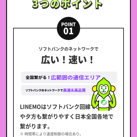
3つのポイント
3つのポイント
POINT
01
ソフトバンクのネットワークで
広い！速い！
LINEMOはソフトバンク回線で、お昼
や夕方も繋がりやすく日本全国各地で
繋がります。
※ 時間帯により速度制御の場合あり。