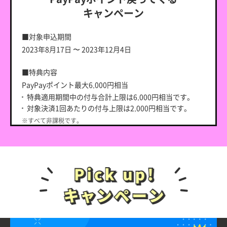
ラン」「ミニプラン」に他社からの乗り換え、または新
キャンペーン
しい番号で申し込むこと
②LINEMOの利用を開始（開通）すること
■対象申込期間
※ソフトバンク・ワイモバイル・LINEモバイルからの乗り換えの
2023年8月17日 〜 2023年12月4日
場合は対象外です。
■特典内容
■特典付与時期
PayPayポイント最大6,000円相当
開通日の属する月の2カ月後～7カ月後までの最大6カ月
特典適用期間中の付与合計上限は6,000円相当です。
間、毎月末付与予定
対象決済1回あたりの付与上限は2,000円相当です。
※特典のメール配信は契約者ごとに配信日が異なる場合がありま
※すべて非課税です。
す。
※付与されるPayPayポイントはPayPay公式ストア、PayPayカー
※開通日は、回線が開通、通信をするための設定（APN設定）など
ド公式ストアでも利用可能です。出金と譲渡はできません。
が完了し、初めて通信が行われた日を指します。詳しくは提供
※PayPay加盟店（実店舗）、オンラインストア（オンライン加盟
条件書をご確認ください。
店）。ただし、PayPay加盟店（実店舗）およびオンラインスト
アには一部対象外があります。Yahoo!ショッピングやYahoo!オ
■特典付与方法
ークション、LOHACOなど、LINEヤフー株式会社のサービスは
PayPayギフトカードは、My Menuに登録されているメ
対象外です。下記にある「その他注意事項」を必ずご確認くだ
ールアドレスまたはSMSにてお送りいたします。
さい。
PayPayギフトカード受け取り後、受取日を含めて30日
※PayPayアプリを介したPayPayカード（旧Yahoo!JAPANカード含
以内にPayPayにチャージしてください。期限超過後は
む）クレジットカードでのお支払いは対象外です。