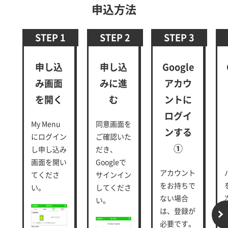
申込方法
STEP 1
STEP 2
STEP 3
申し込
申し込
Google
み画面
みに進
アカウ
を開く
む
ントに
ログイ
My Menu
同意画面を
ンする
にログイン
ご確認いた
①
し申し込み
だき、
画面を開い
Googleで
アカウント
てくださ
サインイン
をお持ちで
い。
してくださ
ない場合
い。
は、登録が
必要です。