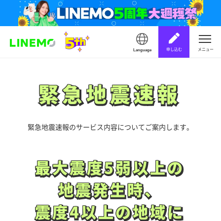
申し込む
メニュー
Language
緊急地震速報
緊急地震速報
緊急地震速報のサービス内容についてご案内します。
最大震度5弱以上の
最大震度5弱以上の
地震発生時、
地震発生時、
震度4以上の地域に
震度4以上の地域に