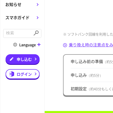
お知らせ
スマホガイド
C
※ ソフトバンク回線を利用した
o
S
n
u
d
b
乗り換え時の注意点を
Language
u
m
c
i
t
t
a
申し込む
申し込み前の準備
（約5
s
e
a
r
ログイン
申し込み
（約5分）
c
h
初期設定
（約40分もしく