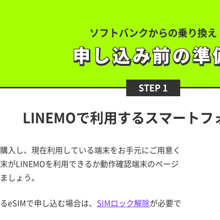
ソフトバンクからの乗り換え
申し込み前の準
申し込み前の準
STEP 1
LINEMOで利用する
スマートフ
購入し、現在利用している端末をお手元にご用意く
末がLINEMOを利用できるか動作確認端末のページ
ましょう。
するeSIMで申し込む場合は、
SIMロック解除
が必要で