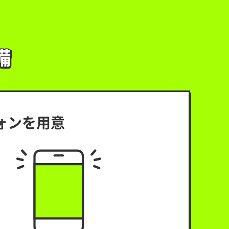
備
備
ォンを用意