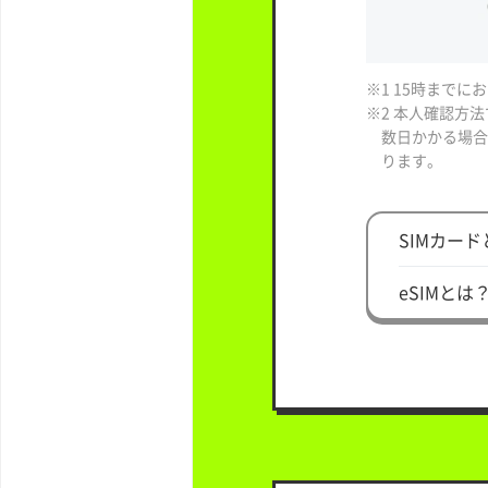
※1 15時まで
※2 本人確認方
数日かかる場合
ります。
SIMカー
eSIMとは