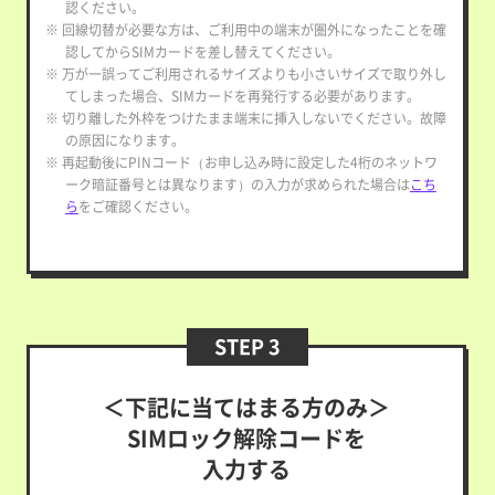
認ください。
※ 回線切替が必要な方は、ご利用中の端末が圏外になったことを確
認してからSIMカードを差し替えてください。
※ 万が一誤ってご利用されるサイズよりも小さいサイズで取り外し
てしまった場合、SIMカードを再発行する必要があります。
※ 切り離した外枠をつけたまま端末に挿入しないでください。故障
の原因になります。
※ 再起動後にPINコード（お申し込み時に設定した4桁のネットワ
ーク暗証番号とは異なります）の入力が求められた場合は
こち
ら
をご確認ください。
STEP 3
＜下記に当てはまる方のみ＞
SIMロック解除コードを
入力する