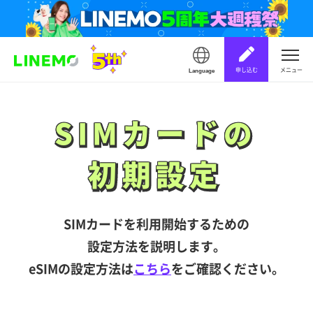
申し込む
メニュー
Language
SIMカードの
SIMカードの
初期設定
初期設定
SIMカードを利用開始するための
設定方法を説明します。
eSIMの設定方法は
こちら
をご確認ください。