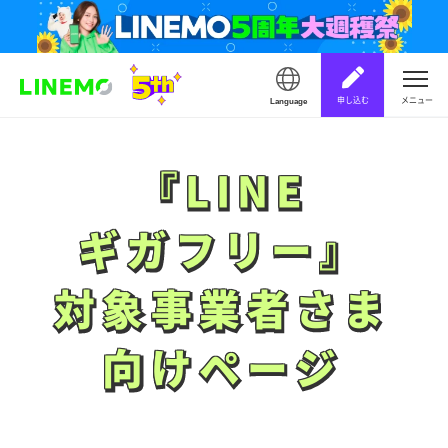
申し込む
メニュー
Language
『LINE
『LINE
ギガフリー』
ギガフリー』
対象事業者さま
対象事業者さま
向けページ
向けページ