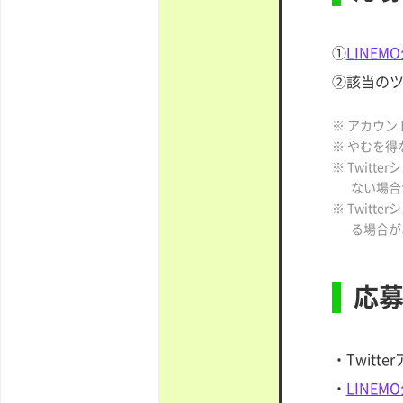
①
LINEMO
②該当の
※ アカウ
※ やむを
※ Twit
ない場合
※ Twit
る場合が
応
・Twit
・
LINEMO