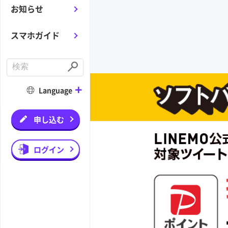
お知らせ
スマホガイド
C
o
S
n
u
d
b
Language
u
m
c
i
t
t
a
申し込む
s
e
a
r
ログイン
c
h