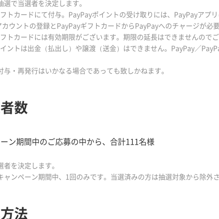
も抽選で当選者を決定します。
ayギフトカードにて付与。PayPayポイントの受け取りには、PayPay
ayアカウントの登録とPayPayギフトカードからPayPayへのチャージが必
ayギフトカードには有効期限がございます。期限の延長はできませんので
ayポイントは出金（払出し）や譲渡（送金）はできません。PayPay／Pa
再付与・再発行はいかなる場合であっても致しかねます。
選者数
ーン期間中のご応募の中から、合計111名様
当選者を決定します。
本キャンペーン期間中、1回のみです。当選済みの方は抽選対象から除外
募方法