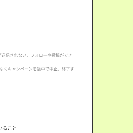
。
Mが送信されない、フォローや投稿ができ
予告なくキャンペーンを途中で中止、終了す
いること