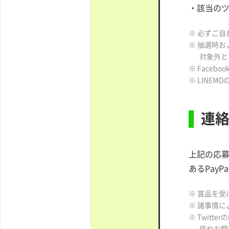
・該当の
※ 必ずご
※ 抽選時
対象外と
※ Facebo
※ LINE
連
上記の応募
あるPay
※ 賞品を受
※ 諸事情
※ Twit
信やお問