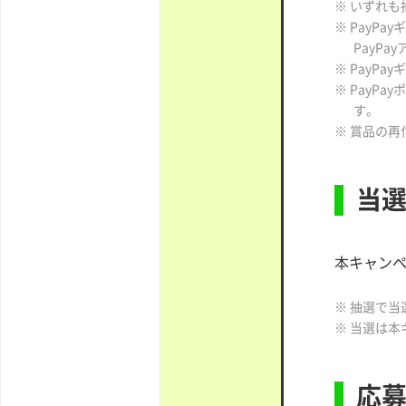
※ いずれ
※ PayP
PayP
※ PayP
※ PayP
す。
※ 賞品の
当
本キャンペ
※ 抽選で
※ 当選は
応