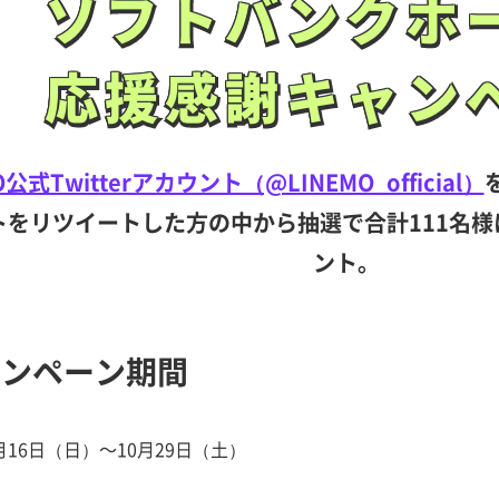
ソフトバンク
ホ
ソフトバンク
ホ
応援感謝
キャン
応援感謝
キャン
O公式Twitterアカウント（@LINEMO_official）
をリツイートした方の中から抽選で合計111名様に
ント。
ャンペーン期間
0月16日（日）～10月29日（土）