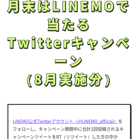
月末はLINEMOで
月末はLINEMOで
当たる
当たる
Twitterキャンペ
Twitterキャンペ
ーン
ーン
（8月実施分）
（8月実施分）
LINEMO公式Twitterアカウント（@LINEMO_official）
を
フォローし、キャンペーン期間中に合計2回投稿されるキ
ャンペーンツイートをRT（リツイート）した方の中か