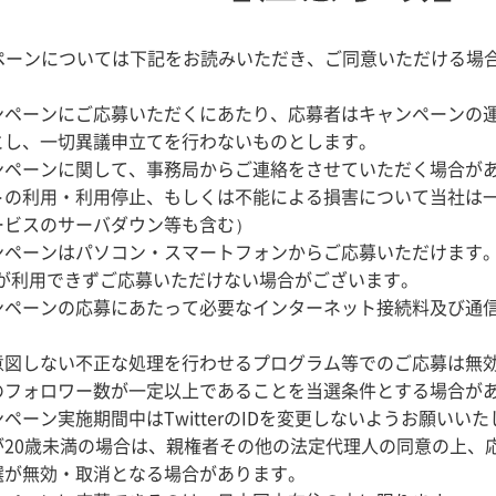
ペーンについては下記をお読みいただき、ご同意いただける場
ンペーンにご応募いただくにあたり、応募者はキャンペーンの
とし、一切異議申立てを行わないものとします。
ンペーンに関して、事務局からご連絡をさせていただく場合が
トの利用・利用停止、もしくは不能による損害について当社は
ービスのサーバダウン等も含む）
ンペーンはパソコン・スマートフォンからご応募いただけます
terが利用できずご応募いただけない場合がございます。
ンペーンの応募にあたって必要なインターネット接続料及び通
。
意図しない不正な処理を行わせるプログラム等でのご応募は無
のフォロワー数が一定以上であることを当選条件とする場合が
ペーン実施期間中はTwitterのIDを変更しないようお願いい
が20歳未満の場合は、親権者その他の法定代理人の同意の上、
選が無効・取消となる場合があります。