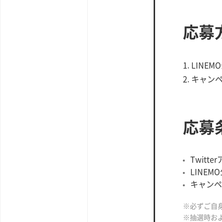
応募
1. LINE
2. キャ
応募
Twit
LINEM
キャンペ
※必ずご自
※抽選時およ