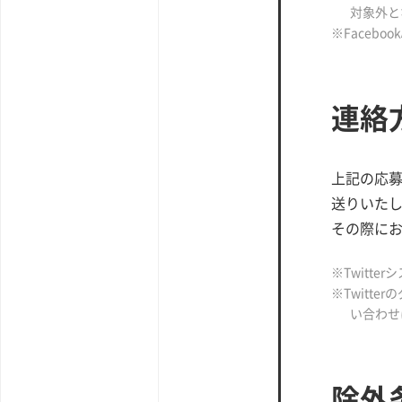
対象外と
※Facebo
連絡
上記の応募
送りいた
その際にお
※Twitt
※Twitt
い合わせ
除外