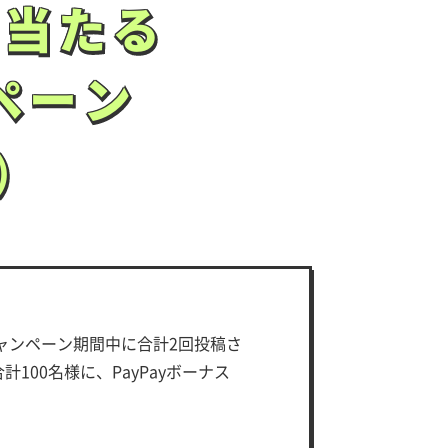
で当たる
で当たる
ンペーン
ンペーン
）
）
ャンペーン期間中に合計2回投稿さ
00名様に、PayPayボーナス