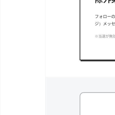
フォローの
ジ）メッ
※当選が無