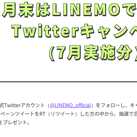
月末はLINEMO
月末はLINEMO
Twitterキャ
Twitterキャ
（7月実施分
（7月実施分
公式Twitterアカウント（
@LINEMO_official
）をフォローし、キ
ペーンツイートをRT（リツイート）した方の中から、抽選で合計1
分をプレゼント。