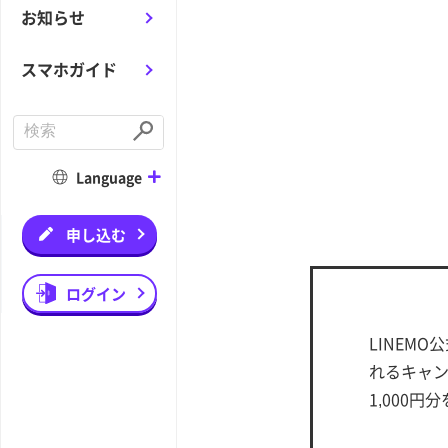
お知らせ
スマホガイド
C
o
S
n
u
d
b
Language
u
m
c
i
t
t
a
申し込む
s
e
a
r
ログイン
c
h
LINEMO
れるキャン
1,000円