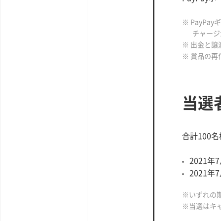
※ PayPa
チャージ
※ 出金と譲
※ 賞品の
当選
合計100名
2021年
2021年
※いずれの
※当選はキ