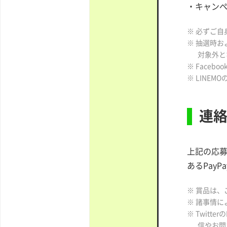
・キャンペ
※ 必ずご
※ 抽選時
対象外と
※ Facebo
※ LINE
連
上記の応募
あるPay
※ 賞品は、
※ 諸事情
※ Twit
信やお問