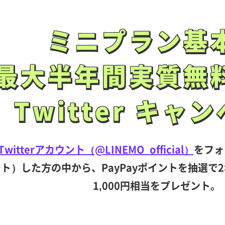
ミニプラン基
ミニプラン基
最大半年間
実質無
最大半年間
実質無
Twitter
キャン
Twitter
キャン
witterアカウント（@LINEMO_official）
をフォ
ト）した方の中から、PayPayポイントを抽選で2名
1,000円相当をプレゼント。