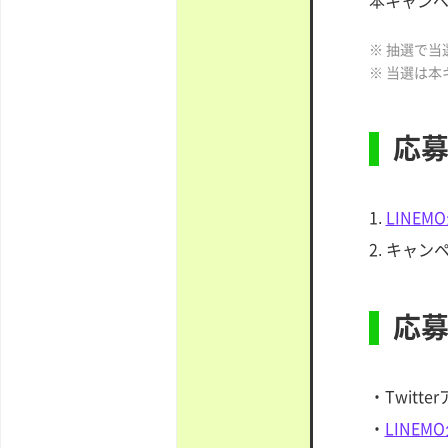
本キャンペ
※ 抽選で
※ 当選は
応
1.
LINEMO
2. キャ
応
・Twit
・
LINEMO