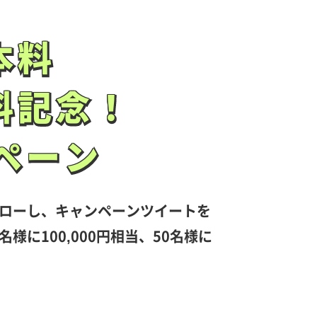
本料
本料
料記念！
料記念！
ペーン
ペーン
ローし、キャンペーンツイートを
様に100,000円相当、50名様に