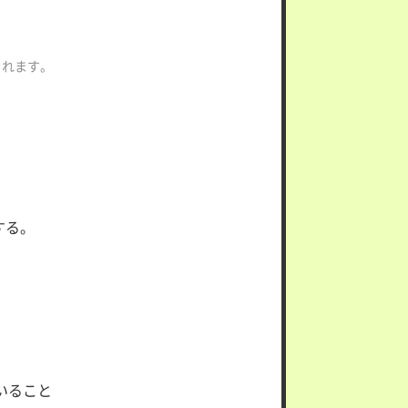
されます。
。
する。
いること