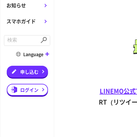
お知らせ
スマホガイド
C
o
S
n
u
d
b
Language
u
m
c
i
t
t
a
申し込む
s
e
a
r
ログイン
LINEMO公式T
c
h
RT（リツイー