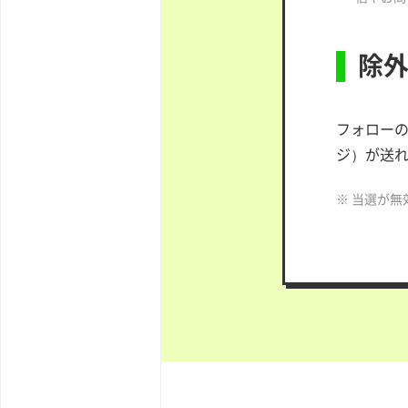
除
フォローの
ジ）が送
※ 当選が