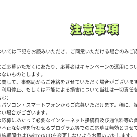
注意事項
注意事項
ついては下記をお読みいただき、ご同意いただける場合のみご
にご応募いただくにあたり、応募者はキャンペーンの運用につ
わないものとします。
に関して、事務局からご連絡をさせていただく場合がございま
・利用停止、もしくは不能による損害について当社は一切責任
含む）
パソコン・スマートフォンからご応募いただけます。稀に、端末の
ない場合がございます。
の応募にあたって必要なインターネット接続料及び通信料等の
い不正な処理を行わせるプログラム等でのご応募は無効とさせ
施期間中はTwitterのIDを変更しないようお願いいたします。