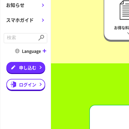
お知らせ
スマホガイド
お得な
C
o
S
n
u
d
b
Language
u
m
c
i
t
t
a
申し込む
s
e
a
r
ログイン
c
h