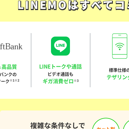
LINEMOは
すべてコ
LINEMOは
すべてコ
LINEトークや通話
＆高品質
標準仕様
ビデオ通話も
バンクの
テザリン
ギガ消費ゼロ
ワーク
※1※2
※3