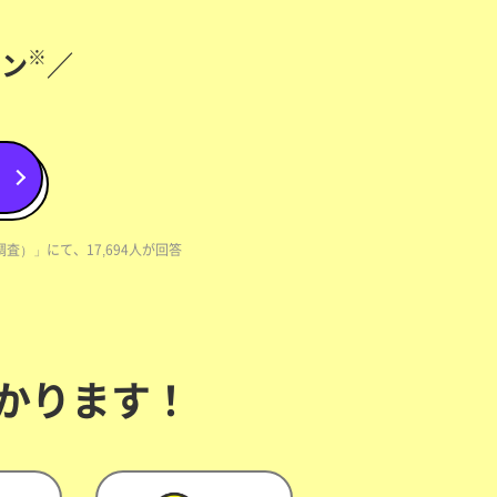
※
ラン
／
査）」にて、17,694人が回答
わかります！