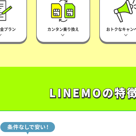
料金プラン
カンタン乗り換え
おトクなキャン
LINEMOの特
LINEMOの特