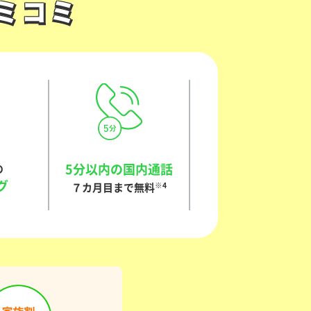
ミコミ
ミコミ
5分以内の国内通話
の
グ
７カ月目まで無料
※4