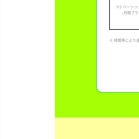
※1 ベーシ
（月間プラ
※ 時間帯により