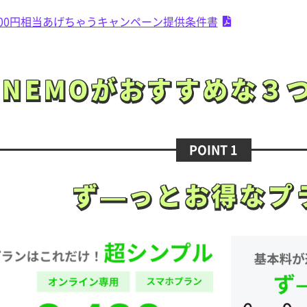
000円相当あげちゃうキャンペーン提供条件書
INEMOがおすすめな
３
INEMOがおすすめな
３
POINT 1
ず—っとお得な
プ
ず—っとお得な
プ