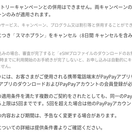
エントリーキャンペーンとの併用はできません。両キャンペーンの
ーンのみが適用されます。
のサービス、キャンペーン、プログラム又は割引等と併用することがで
につき「スマホプラン」をキャンセル（8日間 キャンセルを含
。
し込みの場合、審査が完了すると「eSIMプロファイルのダウンロードの
19時までに利用開始のお手続きが完了しないと、お申し込みは自動的に
ません。
には、お客さまがご使用される携帯電話端末がPayPayアプ
ayアプリのダウンロードおよびPayPayアカウントの会員登録が
適用条件を満たす複数のご契約をされたとしても、同一のPay
上限は5回までです。5回を超えた場合は他のPayPayアカウ
の内容および期間は、予告なく変更する場合があります。
についての詳細は提供条件書よりご確認ください。