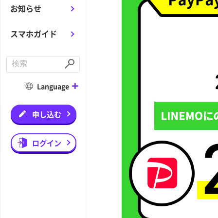
お知らせ
スマホガイド
C
o
S
n
u
d
b
Language
u
m
c
i
t
t
a
申し込む
s
e
a
r
ログイン
c
h