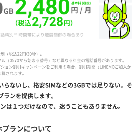
量制（税込22円/30秒）。
ヤル（0570から始まる番号）など異なる料金の電話番号があります。
プション割引キャンペーンをご利用の場合、割引期間（LINEMOご加入
加算されます。
もいらないし、格安SIMなどの3GBでは足りない
のプランを提供します。
ランは１つだけなので、迷うこともありません。
ホプランについて