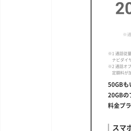
※1 通話従
ナビダイ
※2 通話オ
定額料が
50GB
20GB
料金プ
スマ