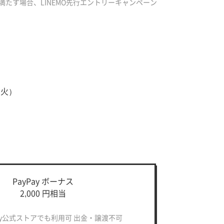
満たす場合、LINEMO先行エントリーキャンペーン
（火）
PayPay ボーナス
2,000 円相当
ay公式ストアでも
利用可 出金・譲渡不可