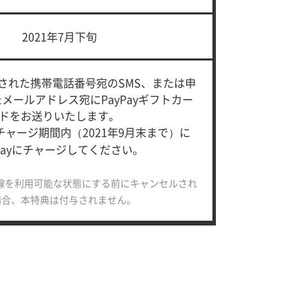
2021年7月下旬
約された
携帯電話番号宛のSMS、
または申
た
メールアドレス宛に
PayPayギフトカー
ドを
お送りいたします。
チャージ期間内（2021年9月末まで）に
yPayにチャージしてください。
線を
利用可能な状態にする前に
キャンセルされ
場合、
本特典は付与されません。