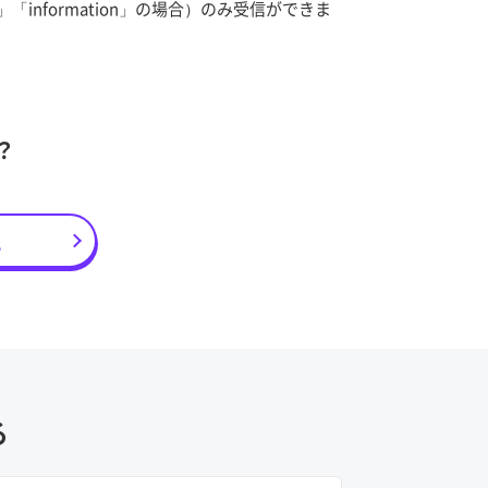
「information」の場合）のみ受信ができま
？
え
る