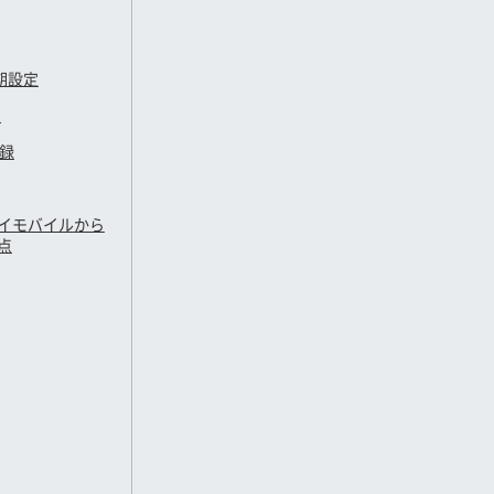
期設定
定
登録
イモバイル
から
点