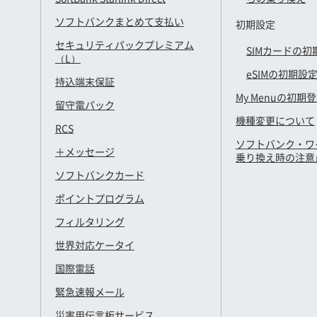
ソフトバンクまとめて支払い
初期設定
セキュリティパックプレミアム
SIMカードの初
（L）
eSIMの初期設
持込端末保証
My Menuの初期
留守電パック
機種変更について
RCS
ソフトバンク・ワ
＋メッセージ
乗り換え時の注意
ソフトバンクカード
ポイントプログラム
フィルタリング
世界対応ケータイ
国際電話
緊急速報メール
災害用伝言板サービス