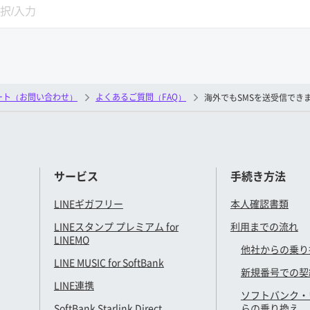
SEARCH
ート（お問い合わせ）
よくあるご質問（FAQ）
海外でもSMSを送受信でき
サービス
手続き方法
LINEギガフリー
本人確認書類
LINEスタンプ プレミアム for
利用までの流れ
LINEMO
他社からの乗り
LINE MUSIC for SoftBank
新規番号での契
LINE連携
ソフトバンク・
SoftBank Starlink Direct
らの乗り換え