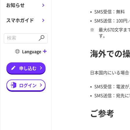
お知らせ
SMS受信：無料
スマホガイド
SMS送信：100円
※
最大670文字
す。
C
o
S
n
u
d
b
海外での
Language
u
m
c
i
t
t
a
申し込む
s
日本国内にいる場合
e
a
r
ログイン
SMS受信：電波
c
h
SMS送信：宛先
ご参考