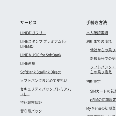
サービス
手続き方法
LINEギガフリー
本人確認書類
LINEスタンプ プレミアム for
利用までの流れ
LINEMO
他社からの乗り
LINE MUSIC for SoftBank
新規番号での契
LINE連携
ソフトバンク・
SoftBank Starlink Direct
らの乗り換え
ソフトバンクまとめて支払い
初期設定
セキュリティパックプレミアム
SIMカードの初
（L）
eSIMの初期設
持込端末保証
My Menuの初期
留守電パック