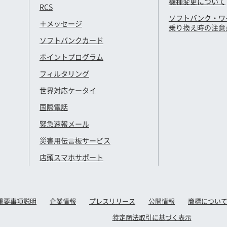
機種変更について
RCS
ソフトバンク・ワ
＋メッセージ
乗り換え時の注意
ソフトバンクカード
ポイントプログラム
フィルタリング
世界対応ケータイ
国際電話
緊急速報メール
災害用伝言板サービス
店頭スマホサポート
重要事項説明
企業情報
プレスリリース
公開情報
商標につい
特定商法取引に基づく表示