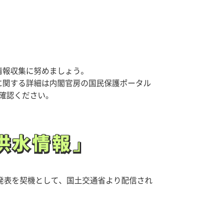
情報収集に努めましょう。
に関する詳細は内閣官房の国民保護ポータル
確認ください。
洪水情報」
洪水情報」
発表を契機として、国土交通省より配信され