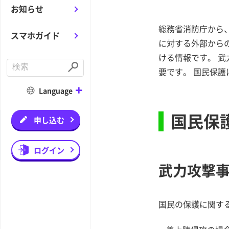
お知らせ
総務省消防庁から
スマホガイド
に対する外部から
ける情報です。 
C
要です。 国民保護
o
S
n
u
d
b
Language
u
m
c
i
t
t
国民保
a
申し込む
s
e
a
r
ログイン
c
h
武力攻撃
国民の保護に関す