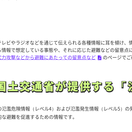
テレビやラジオなどを通じて伝えられる各種情報に耳を傾け、
る情報で想定している事態や、それに応じた避難などの留意点
武力攻撃などから避難にあたっての留意点など
のページでご
国土交通省が提供する「
国土交通省が提供する「
の氾濫危険情報（レベル4）および氾濫発生情報（レベル5）の
的な避難を促進するための情報です。