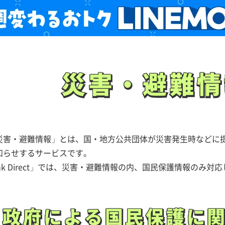
災害・避難情
災害・避難情
災害・避難情報」とは、国・地方公共団体が災害発生時などに
知らせするサービスです。
tarlink Direct」では、災害・避難情報の内、国民保護情報のみ
政府による国民保護
に
政府による国民保護
に