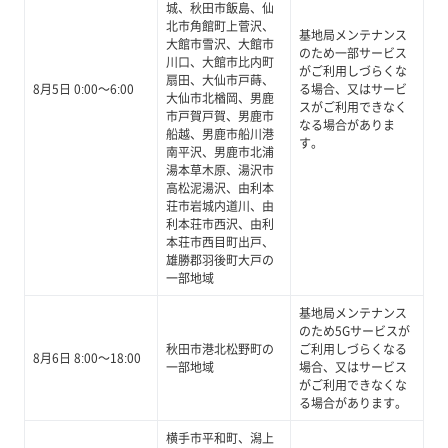
城、秋田市飯島、仙
北市角館町上菅沢、
基地局メンテナンス
大館市雪沢、大館市
のため一部サービス
川口、大館市比内町
がご利用しづらくな
扇田、大仙市戸蒔、
8月5日 0:00～6:00
る場合、又はサービ
大仙市北楢岡、男鹿
スがご利用できなく
市戸賀戸賀、男鹿市
なる場合がありま
船越、男鹿市船川港
す。
南平沢、男鹿市北浦
湯本草木原、湯沢市
高松泥湯沢、由利本
荘市岩城内道川、由
利本荘市西沢、由利
本荘市西目町出戸、
雄勝郡羽後町大戸の
一部地域
基地局メンテナンス
のため5Gサービスが
秋田市港北松野町の
ご利用しづらくなる
8月6日 8:00～18:00
一部地域
場合、又はサービス
がご利用できなくな
る場合があります。
横手市平和町、潟上