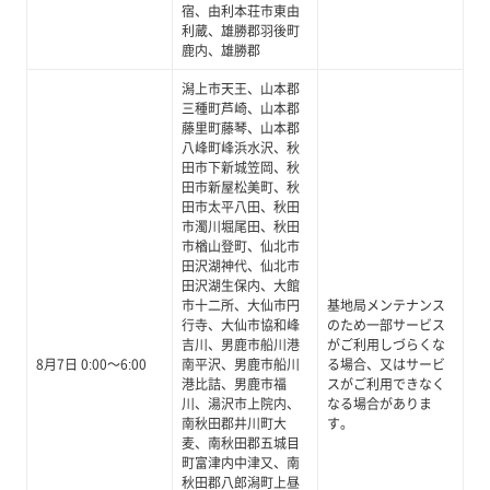
宿、由利本荘市東由
利蔵、雄勝郡羽後町
鹿内、雄勝郡
潟上市天王、山本郡
三種町芦崎、山本郡
藤里町藤琴、山本郡
八峰町峰浜水沢、秋
田市下新城笠岡、秋
田市新屋松美町、秋
田市太平八田、秋田
市濁川堀尾田、秋田
市楢山登町、仙北市
田沢湖神代、仙北市
田沢湖生保内、大館
市十二所、大仙市円
基地局メンテナンス
行寺、大仙市協和峰
のため一部サービス
吉川、男鹿市船川港
がご利用しづらくな
8月7日 0:00～6:00
南平沢、男鹿市船川
る場合、又はサービ
港比詰、男鹿市福
スがご利用できなく
川、湯沢市上院内、
なる場合がありま
南秋田郡井川町大
す。
麦、南秋田郡五城目
町富津内中津又、南
秋田郡八郎潟町上昼