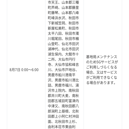
市天王、山本郡三種
町芦崎、山本郡藤里
町藤琴、山本郡八峰
町峰浜水沢、秋田市
下新城笠岡、秋田市
新屋松美町、秋田市
太平八田、秋田市濁
川堀尾田、秋田市楢
山登町、仙北市田沢
湖神代、仙北市田沢
湖生保内、大館市十
基地局メンテナンス
二所、大仙市円行
のため5Gサービスが
寺、大仙市協和峰吉
ご利用しづらくなる
8月7日 0:00～6:00
川、大仙市戸地谷、
場合、又はサービス
男鹿市船川港南平
がご利用できなくな
沢、男鹿市船川港比
る場合があります。
詰、男鹿市福川、湯
沢市上院内、南秋田
郡井川町大麦、南秋
田郡五城目町富津内
中津又、南秋田郡八
郎潟町上昼根、北秋
田郡上小阿仁村沖田
面、北秋田市上杉、
由利本荘市東由利