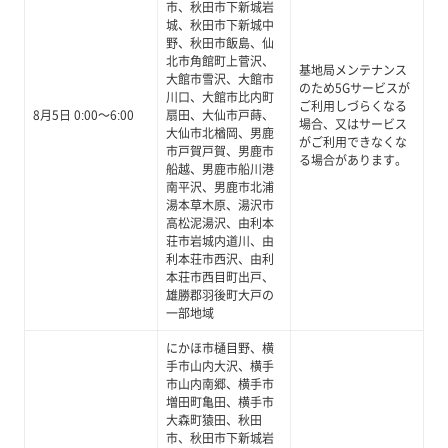
市、秋田市下新城岩
城、秋田市下新城中
野、秋田市飯島、仙
北市角館町上菅沢、
基地局メンテナンス
大館市雪沢、大館市
のため5Gサービスが
川口、大館市比内町
ご利用しづらくなる
8月5日 0:00～6:00
扇田、大仙市戸蒔、
場合、又はサービス
大仙市北楢岡、男鹿
がご利用できなくな
市戸賀戸賀、男鹿市
る場合があります。
船越、男鹿市船川港
南平沢、男鹿市北浦
湯本草木原、湯沢市
高松泥湯沢、由利本
荘市岩城内道川、由
利本荘市西沢、由利
本荘市西目町出戸、
雄勝郡羽後町大戸の
一部地域
にかほ市樋目野、横
手市山内大沢、横手
市山内南郷、横手市
増田町亀田、横手市
大森町猿田、秋田
市、秋田市下新城岩